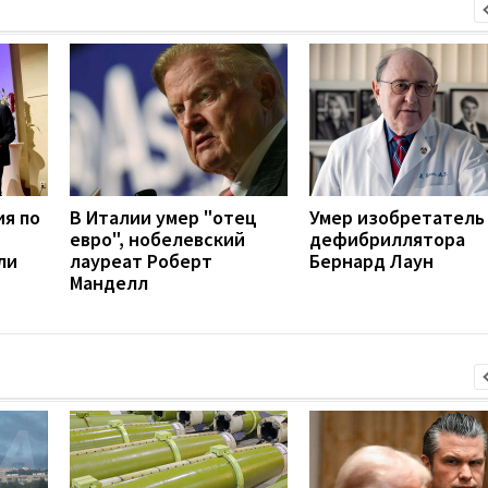
ия по
В Италии умер "отец
Умер изобретатель
евро", нобелевский
дефибриллятора
ли
лауреат Роберт
Бернард Лаун
Манделл