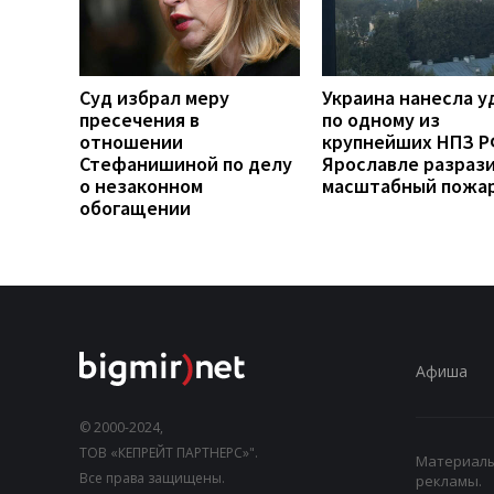
Суд избрал меру
Украина нанесла у
пресечения в
по одному из
отношении
крупнейших НПЗ РФ
Стефанишиной по делу
Ярославле разраз
о незаконном
масштабный пожа
обогащении
Афиша
© 2000-2024,
ТОВ «КЕПРЕЙТ ПАРТНЕРС»".
Материалы,
Все права защищены.
рекламы.