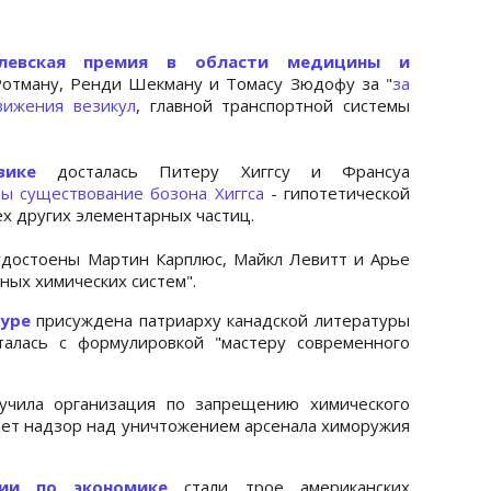
левская премия в области медицины и
отману, Ренди Шекману и Томасу Зюдофу за "
за
вижения везикул
, главной транспортной системы
зике
досталась Питеру Хиггсу и Франсуа
ды существование бозона Хиггса
- гипотетической
х других элементарных частиц.
достоены Мартин Карплюс, Майкл Левитт и Арье
ных химических систем".
туре
присуждена патриарху канадской литературы
талась с формулировкой "мастеру современного
чила организация по запрещению химического
яет надзор над уничтожением арсенала химоружия
мии по экономике
стали трое американских