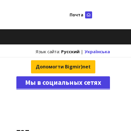
Почта
Искать
Язык сайта:
Русский
|
Українська
Допомогти Bigmir)net
Мы в социальных сетях