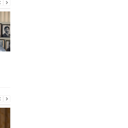
Движение Black Lives
Белорусских
Matter номинировали на
оппозиционерок
Нобелевскую премию
выдвинули на
Нобелевскую преми
мира