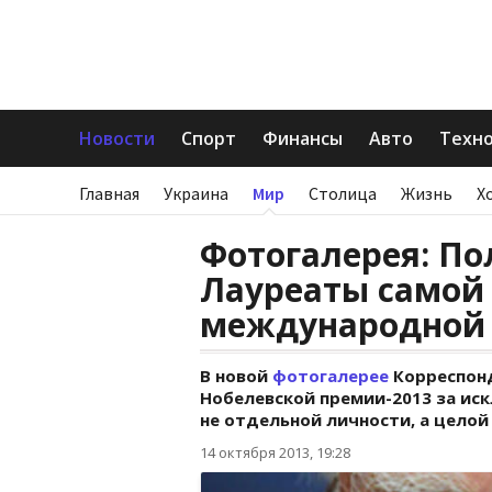
Новости
Спорт
Финансы
Авто
Техн
Главная
Украина
Мир
Столица
Жизнь
Х
Фотогалерея: По
Лауреаты самой
международной 
В новой
фотогалерее
Корреспонд
Нобелевской премии-2013 за ис
не отдельной личности, а целой
14 октября 2013, 19:28