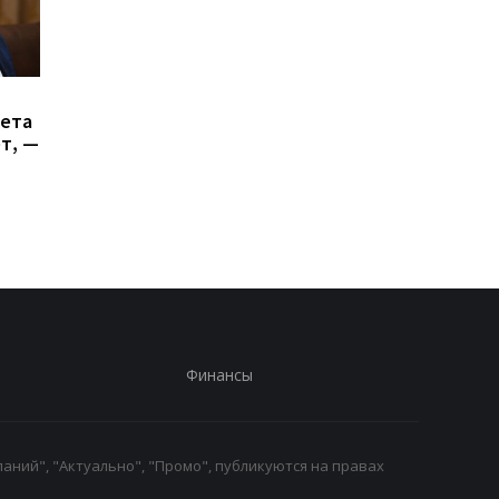
Генштаб подсчитал
Итоги 5.8: Удар по К
сета
потери РФ в войне
и нехватка
ет, —
антибаллистики
Финансы
аний", "Актуально", "Промо", публикуются на правах