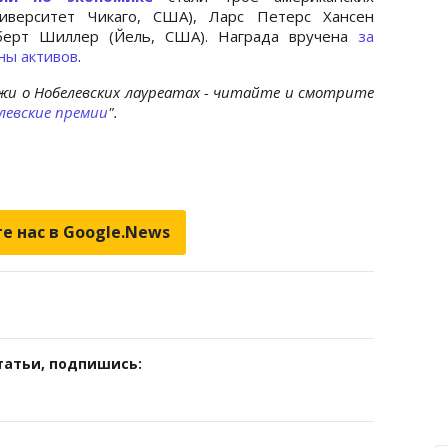
верситет Чикаго, США), Ларс Петерс Хансен
оберт Шиллер (Йель, США). Награда вручена
за
ны активов
.
жи о Нобелевских лауреатах - читайте и смотрите
левские премии
".
е нас в Google.News
татьи, подпишись: