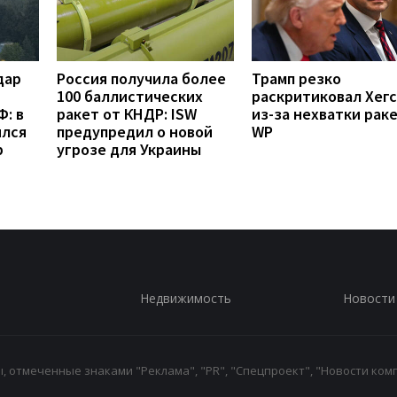
дар
Россия получила более
Трамп резко
100 баллистических
раскритиковал Хег
: в
ракет от КНДР: ISW
из-за нехватки рак
ился
предупредил о новой
WP
р
угрозе для Украины
Недвижимость
Новости
 отмеченные знаками "Реклама", "PR", "Спецпроект", "Новости комп