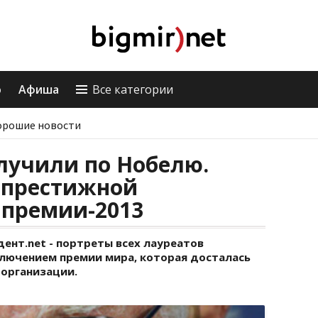
о
Афиша
Все категории
орошие новости
лучили по Нобелю.
 престижной
премии-2013
ент.net - портреты всех лауреатов
ключением премии мира, которая досталась
 организации.