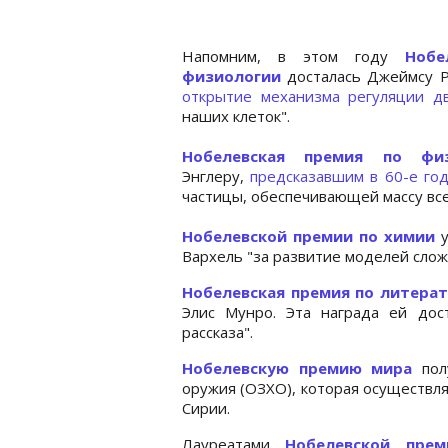
Напомним, в этом году
Нобе
физиологии
досталась Джеймсу Р
открытие механизма регуляции д
наших клеток".
Нобелевская премия по фи
Энглеру,
предсказавшим в 60-е го
частицы, обеспечивающей массу все
Нобелевской премии по химии
у
Вархель "за развитие моделей слож
Нобелевская премия по литера
Элис Мунро. Эта награда ей дос
рассказа".
Нобелевскую премию мира
полу
оружия (ОЗХО), которая осуществл
Сирии.
Лауреатами
Нобелевской пре