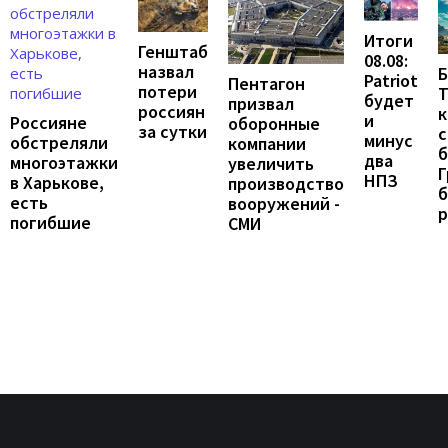
Итоги
Генштаб
08.08:
назвал
Б
Patriot
Пентагон
потери
Т
будет
призвал
россиян
к
и
Россияне
оборонные
за сутки
с
минус
обстреляли
компании
б
два
многоэтажки
увеличить
Г
НПЗ
в Харькове,
производство
б
есть
вооружений -
погибшие
СМИ