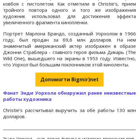
ковбоя с пистолетом. Как отметили в Christie's, прием
тройного повтора одного и того же изображения
художник использовал для достижения эффекта
увеличенного фрагмента кинопленки.
Портрет Марлона Брандо, созданный Уорхолом в 1966
году, был продан за 69,6 млн долларов. На нем
знаменитый американский актер изображен в образе
Джонни Страблера - главного героя фильма Дикарь (The
Wild One), вышедшего на экраны в 1953 году. Известно,
что Уорхол был большим поклонником этой киноленты.
Допомогти Bigmir)net
Фанат Энди Уорхола обнаружил ранее неизвестные
работы художника
Christie's рассчитывал выручить за обе работы 130 млн
долларов.
_____________________________________________________________
Энди Уорхол - культовая фигура в истории движения поп-