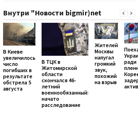
Внутри "Новости bigmir)net
Жителей
Поех
Москвы
В Киеве
Укра
напугал
увеличилось
В ТЦК в
ради
громкий
число
Житомирской
пленн
звук,
погибших в
области
Коре
похожий
результате
скончался 46-
заде
на взрыв
обстрела 5
летний
акти
августа
военнообязанный:
начато
расследование