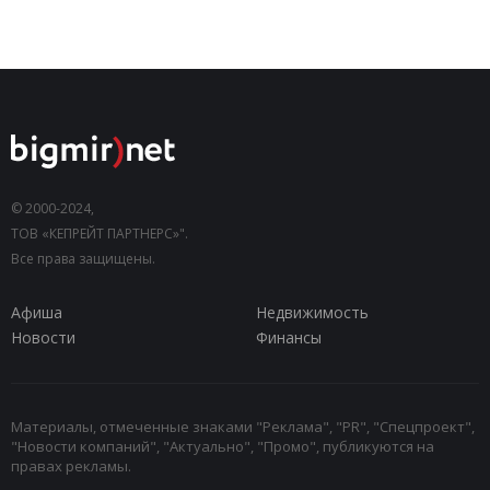
© 2000-2024,
ТОВ «КЕПРЕЙТ ПАРТНЕРС»".
Все права защищены.
Афиша
Недвижимость
Новости
Финансы
Материалы, отмеченные знаками "Реклама", "PR", "Спецпроект",
"Новости компаний", "Актуально", "Промо", публикуются на
правах рекламы.