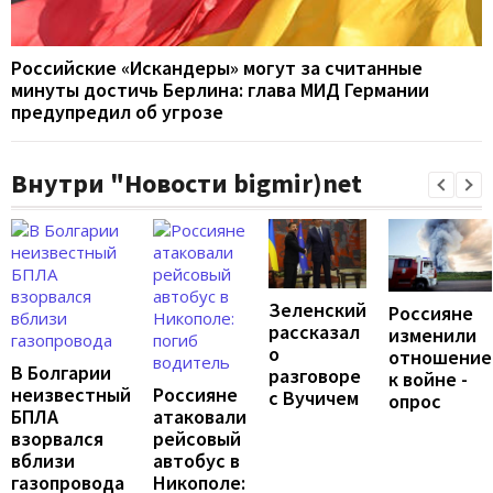
Российские «Искандеры» могут за считанные
минуты достичь Берлина: глава МИД Германии
предупредил об угрозе
Внутри "Новости bigmir)net
Зеленский
Россияне
рассказал
изменили
о
отношение
В Болгарии
разговоре
к войне -
неизвестный
Россияне
с Вучичем
опрос
БПЛА
атаковали
взорвался
рейсовый
вблизи
автобус в
газопровода
Никополе: