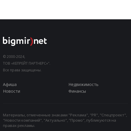
© 2000-2024,
ТОВ «КЕПРЕЙТ ПАРТНЕРС»".
Все права защищены.
Афиша
Недвижимость
Новости
Финансы
Материалы, отмеченные знаками "Реклама", "PR", "Спецпроект",
"Новости компаний", "Актуально", "Промо", публикуются на
правах рекламы.