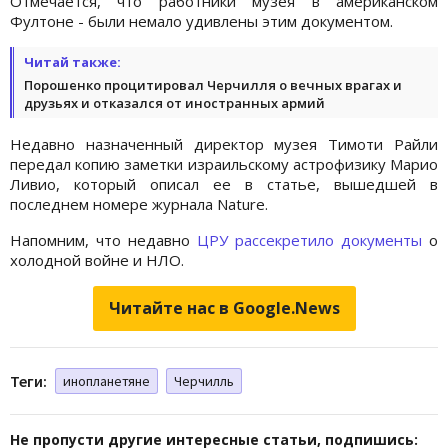
Отмечается, что работники музея в американском
Фултоне - были немало удивлены этим документом.
Читай также:
Порошенко процитировал Черчилля о вечных врагах и
друзьях и отказался от иностранных армий
Недавно назначенный директор музея Тимоти Райли
передал копию заметки израильскому астрофизику Марио
Ливио, который описал ее в статье, вышедшей в
последнем номере журнала Nature.
Напомним, что недавно
ЦРУ рассекретило документы
о
холодной войне и НЛО.
Читайте нас в Google.News
Теги:
инопланетяне
Черчилль
Не пропусти другие интересные статьи, подпишись: