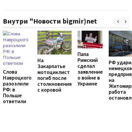
Внутри "Новости bigmir)net
Папа
Римский
На
РФ удари
сделал
Закарпатье
немецко
Слова
заявление
мотоциклист
предпри
Навроцкого
о войне в
погиб после
на
разозлили
Украине
столкновения
Житомир
РФ: в
с коровой
работа
Польше
остановл
ответили