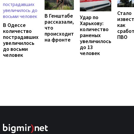
Стало
В Генштабе
Удар по
извест
рассказали,
Харькову:
В Одессе
как
что
количество
количество
срабо
происходит
раненых
пострадавших
ПВО
на фронте
увеличилось
увеличилось
до 13
до восьми
человек
человек