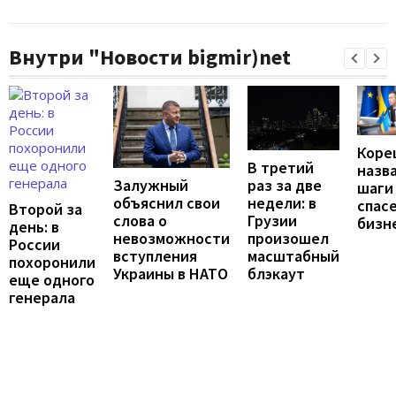
Внутри "Новости bigmir)net
Коре
В третий
назв
Залужный
раз за две
шаги
объяснил свои
недели: в
спас
Второй за
слова о
Грузии
бизн
день: в
невозможности
произошел
России
вступления
масштабный
похоронили
Украины в НАТО
блэкаут
еще одного
генерала