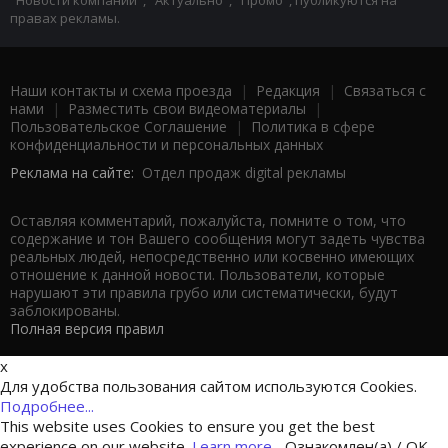
правах рекламы.
Наши контакты и схема проезда
|
Редакция
|
Связаться с
нами
|
Разместить свои видеоматериалы
|
Пользовательское Соглашение
|
Политика в сфере
конфиденциальности и персональных данных
Реклама на сайте:
Отдел продаж digital рекламы
Оставляя комментарий, пожалуйста, помните о том, что
содержание и тон Вашего сообщения могут задеть чувства
реальных людей, непосредственно или косвенно имеющих
отношение к данной новости. Пользователи, которые
нарушают эти правила грубо или систематически, будут
заблокированы.
Полная версия правил
x
Для удобства пользования сайтом используются Cookies.
Подробнее...
This website uses Cookies to ensure you get the best
experience on our website.
Learn more...
Ознакомлен(а) / OK