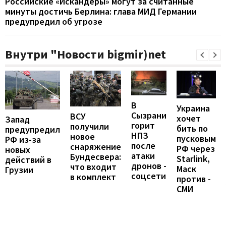
Российские «Искандеры» могут за считанные
минуты достичь Берлина: глава МИД Германии
предупредил об угрозе
Внутри "Новости bigmir)net
В
Украина
Сызрани
ВСУ
хочет
Запад
горит
получили
бить по
предупредил
НПЗ
новое
пусковым
РФ из-за
после
снаряжение
РФ через
новых
атаки
Бундесвера:
Starlink,
действий в
дронов -
что входит
Маск
Грузии
соцсети
в комплект
против -
СМИ