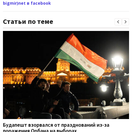
bigmir)net в facebook
Статьи по теме
Будапешт взорвался от празднований из-за
поражения Орбана на выборах