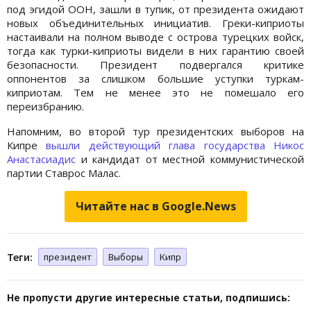
под эгидой ООН, зашли в тупик, от президента ожидают
новых объединительных инициатив. Греки-киприоты
настаивали на полном выводе с острова турецких войск,
тогда как турки-киприоты видели в них гарантию своей
безопасности. Президент подвергался критике
оппонентов за слишком большие уступки туркам-
киприотам. Тем не менее это не помешало его
переизбранию.
Напомним, во второй тур президентских выборов на
Кипре
вышли действующий глава государства Никос
Анастасиадис
и кандидат от местной коммунистической
партии Ставрос Малас.
Читайте нас в Google.News
Теги:
президент
Выборы
Кипр
Не пропусти другие интересные статьи, подпишись: