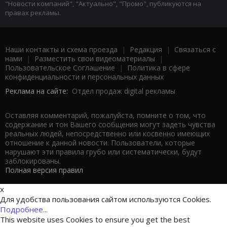
"Новости компаний", "Актуально", "Промо", публикуются на
правах рекламы.
Наши контакты и схема проезда
|
Редакция
|
Связаться с
нами
|
Разместить свои видеоматериалы
|
Пользовательское Соглашение
|
Политика в сфере
конфиденциальности и персональных данных
Реклама на сайте:
Отдел продаж digital рекламы
Оставляя комментарий, пожалуйста, помните о том, что
содержание и тон Вашего сообщения могут задеть чувства
реальных людей, непосредственно или косвенно имеющих
отношение к данной новости. Пользователи, которые
нарушают эти правила грубо или систематически, будут
заблокированы.
Полная версия правил
x
Для удобства пользования сайтом используются Cookies.
Подробнее...
This website uses Cookies to ensure you get the best