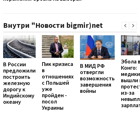
Внутри "Новости bigmir)net
Эбола 
Пик кризиса
В России
В МИД РФ
Конго:
в
предложили
отвергли
медики
отношениях
построить
возможность
вышли 
с Польшей
железную
завершения
протес
уже
дорогу к
войны
из-за
пройден -
Индийскому
невыпл
посол
океану
зарпла
Украины