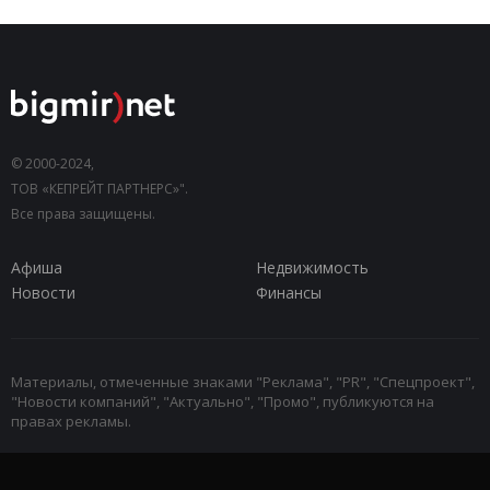
© 2000-2024,
ТОВ «КЕПРЕЙТ ПАРТНЕРС»".
Все права защищены.
Афиша
Недвижимость
Новости
Финансы
Материалы, отмеченные знаками "Реклама", "PR", "Спецпроект",
"Новости компаний", "Актуально", "Промо", публикуются на
правах рекламы.