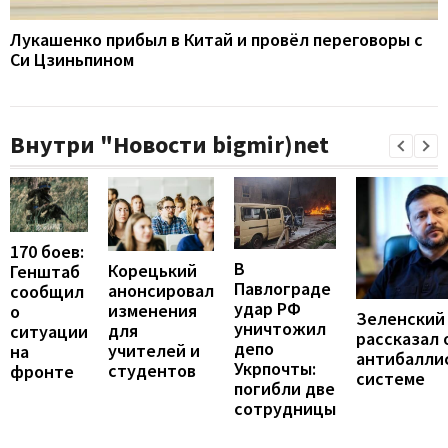
Лукашенко прибыл в Китай и провёл переговоры с
Си Цзиньпином
Внутри "Новости bigmir)net
170 боев:
В
Корецький
Генштаб
Павлограде
анонсировал
сообщил
удар РФ
изменения
о
Зеленский
уничтожил
для
ситуации
рассказал 
депо
учителей и
на
антибалли
Укрпочты:
студентов
фронте
системе
погибли две
сотрудницы