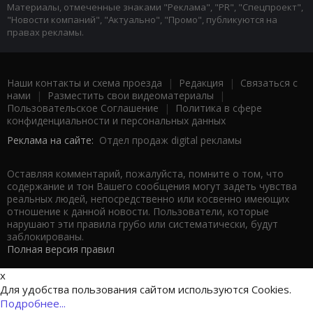
Материалы, отмеченные знаками "Реклама", "PR", "Спецпроект",
"Новости компаний", "Актуально", "Промо", публикуются на
правах рекламы.
Наши контакты и схема проезда
|
Редакция
|
Связаться с
нами
|
Разместить свои видеоматериалы
|
Пользовательское Соглашение
|
Политика в сфере
конфиденциальности и персональных данных
Реклама на сайте:
Отдел продаж digital рекламы
Оставляя комментарий, пожалуйста, помните о том, что
содержание и тон Вашего сообщения могут задеть чувства
реальных людей, непосредственно или косвенно имеющих
отношение к данной новости. Пользователи, которые
нарушают эти правила грубо или систематически, будут
заблокированы.
Полная версия правил
x
Для удобства пользования сайтом используются Cookies.
Подробнее...