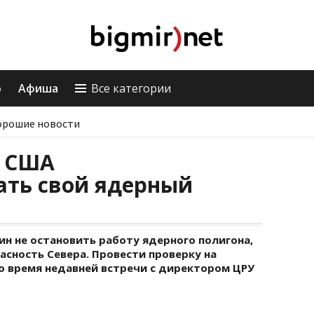
о
Афиша
Все категории
орошие новости
а США
ать свой ядерный
чин не остановить работу ядерного полигона,
асность Севера. Провести проверку на
о время недавней встречи с директором ЦРУ