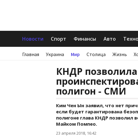
Новости
Спорт
Финансы
Авто
Техн
Главная
Украина
Мир
Столица
Жизнь
Х
КНДР позволил
проинспектиров
полигон - СМИ
Ким Чен Ын заявил, что нет при
если будет гарантирована безоп
полигоне глава КНДР позволил в
Майком Помпео.
23 апреля 2018, 16:42