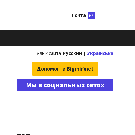
Почта
Искать
Язык сайта:
Русский
|
Українська
Допомогти Bigmir)net
Мы в социальных сетях