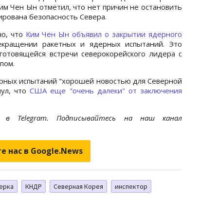
м Чен Ын отметил, что нет причин не остановить
ирована безопасность Севера.
но, что
Ким Чен Ын объявил о закрытии ядерного
кращении ракетных и ядерных испытаний. Это
готовящейся встречи северокорейского лидера с
пом.
рных испытаний "хорошей новостью для Северной
нул, что
США еще "очень далеки" от заключения
et
в Telegram. Подписывайтесь на наш канал
е нас в Google.News
ерка
КНДР
Северная Корея
инспектор