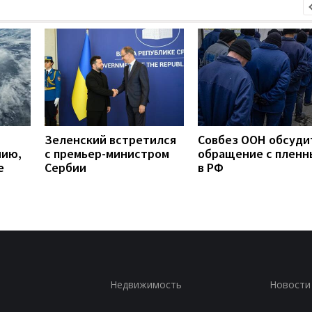
Зеленский встретился
Совбез ООН обсуди
нию,
с премьер-министром
обращение с плен
е
Сербии
в РФ
Недвижимость
Новости