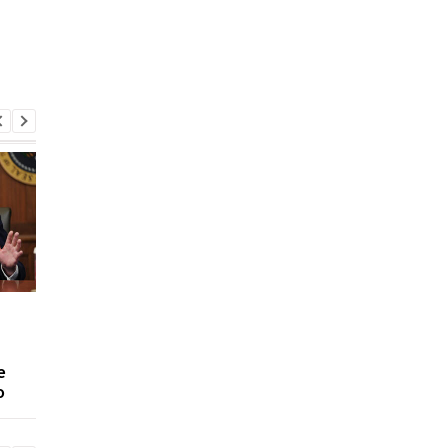
США не прекращают
КНДР перебрасывае
переговоры с Украиной
ракеты и военных в
о производстве ракет
Россию: ГУР
е
Patriot, несмотря на
предупредило о нов
о
позицию Трампа
угрозе для Украины