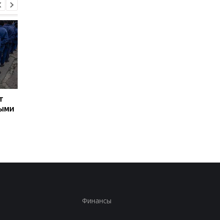
т
Турция ограничила
Марганец: премьер
ными
движение судов в
сообщил о кадровых
Черное море из-за атак
решениях после ава
на водопроводе
Финансы