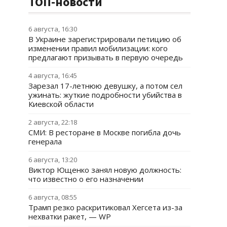
ТОП-новости
6 августа, 16:30
В Украине зарегистрировали петицию об
изменении правил мобилизации: кого
предлагают призывать в первую очередь
4 августа, 16:45
Зарезал 17-летнюю девушку, а потом сел
ужинать: жуткие подробности убийства в
Киевской области
2 августа, 22:18
СМИ: В ресторане в Москве погибла дочь
генерала
6 августа, 13:20
Виктор Ющенко занял новую должность:
что известно о его назначении
6 августа, 08:55
Трамп резко раскритиковал Хегсета из-за
нехватки ракет, — WP