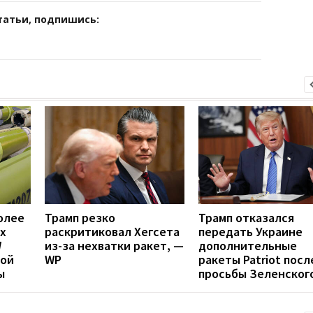
татьи, подпишись:
олее
Трамп резко
Трамп отказался
х
раскритиковал Хегсета
передать Украине
W
из-за нехватки ракет, —
дополнительные
вой
WP
ракеты Patriot посл
ы
просьбы Зеленског