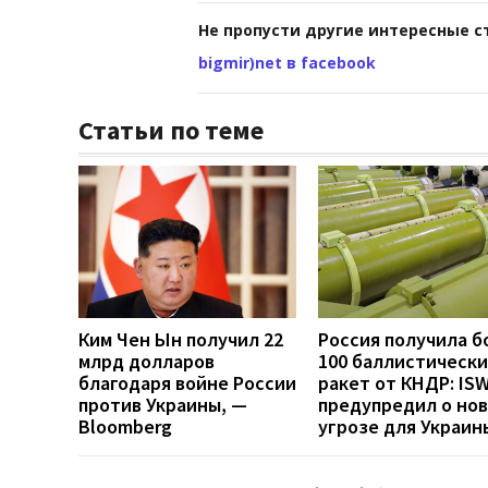
Не пропусти другие интересные с
bigmir)net в facebook
Статьи по теме
Ким Чен Ын получил 22
Россия получила б
млрд долларов
100 баллистически
благодаря войне России
ракет от КНДР: IS
против Украины, —
предупредил о но
Bloomberg
угрозе для Украин