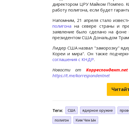
директором ЦРУ Майком Помпео. Ки
работу полигона, если будет гарант
Напомним, 21 апреля стало извест
полигона
на севере страны и пре
заявление было сделано на фоне 
президентом США Дональдом Трам
Лидер США назвал "заморозку" яде
Кореи и мира". Он также подчерк
соглашения с КНДР
.
Новости от
Корреспондент.n
https://t.me/korrespondentnet
Читайт
Теги:
США
ядерное оружие
пров
полигон
Ким Чен Ын