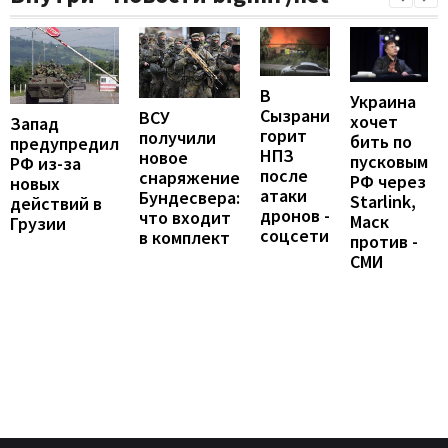
В
Украина
Сызрани
ВСУ
хочет
Запад
горит
получили
бить по
предупредил
НПЗ
новое
пусковым
РФ из-за
после
снаряжение
РФ через
новых
атаки
Бундесвера:
Starlink,
действий в
дронов -
что входит
Маск
Грузии
соцсети
в комплект
против -
СМИ