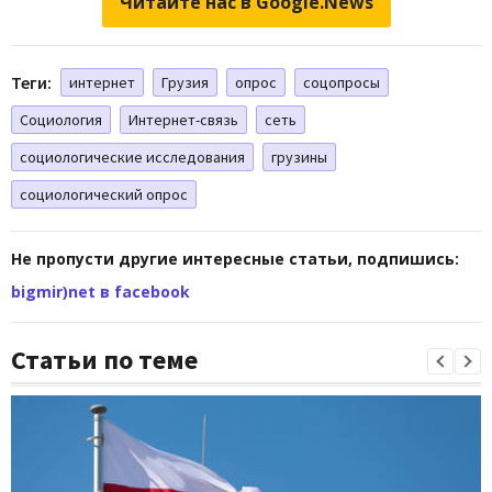
Читайте нас в Google.News
Теги:
интернет
Грузия
опрос
соцопросы
Социология
Интернет-связь
сеть
социологические исследования
грузины
социологический опрос
Не пропусти другие интересные статьи, подпишись:
bigmir)net в facebook
Статьи по теме