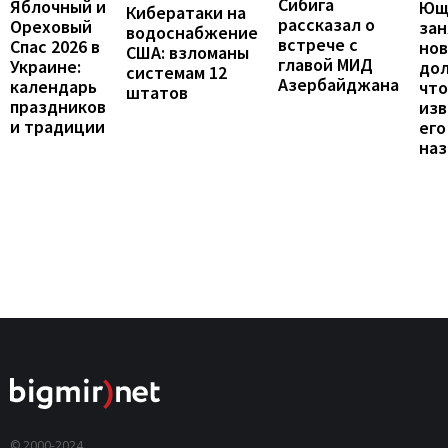
Сибига
Яблочный и
Ющ
Кибератаки на
рассказал о
Ореховый
зан
водоснабжение
встрече с
Спас 2026 в
но
США: взломаны
главой МИД
Украине:
до
системам 12
Азербайджана
календарь
что
штатов
праздников
изв
и традиции
его
наз
© 2000-2024,