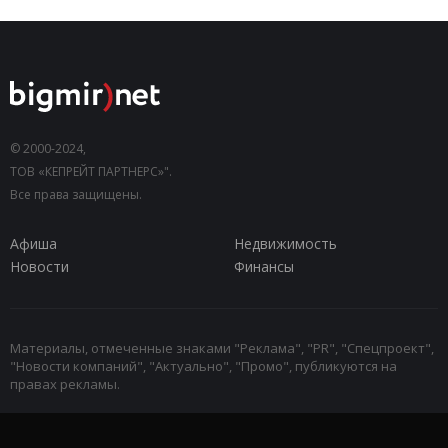
© 2000-2024,
ТОВ «КЕПРЕЙТ ПАРТНЕРС»".
Все права защищены.
Афиша
Недвижимость
Новости
Финансы
Материалы, отмеченные знаками "Реклама", "PR", "Спецпроект",
"Новости компаний", "Актуально", "Промо", публикуются на
правах рекламы.