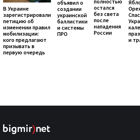
полностью
Ябл
объявил о
остался
В Украине
Оре
создании
без света
зарегистрировали
Спас
украинской
после
петицию об
Укра
баллистики
нападения
изменении правил
кал
и системы
России
мобилизации:
пра
ПРО
кого предлагают
и т
призывать в
первую очередь