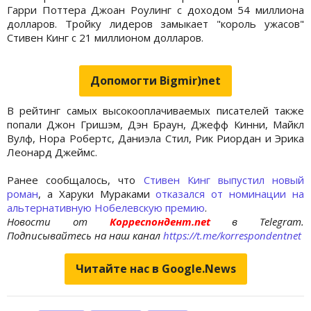
Гарри Поттера Джоан Роулинг с доходом 54 миллиона
долларов. Тройку лидеров замыкает "король ужасов"
Стивен Кинг с 21 миллионом долларов.
Допомогти Bigmir)net
В рейтинг самых высокооплачиваемых писателей также
попали Джон Гришэм, Дэн Браун, Джефф Кинни, Майкл
Вулф, Нора Робертс, Даниэла Стил, Рик Риордан и Эрика
Леонард Джеймс.
Ранее сообщалось, что
Стивен Кинг выпустил новый
роман
, а Харуки Мураками
отказался от номинации на
альтернативную Нобелевскую премию
.
Новости от
Корреспондент.net
в Telegram.
Подписывайтесь на наш канал
https://t.me/korrespondentnet
Читайте нас в Google.News