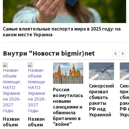
Самые влиятельные паспорта мира в 2025 году: на
каком месте Украина
Внутри "Новости bigmir)net
Сикорский
Сик
Россия
призвал
при
возмутилась
сбивать
сби
новыми
ракеты
рак
санкциями и
РФ над
РФ 
обвинила
Украиной
Укр
Британию в
Назван
Назван
"войне"
объем
объем