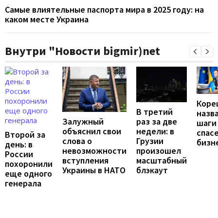
Самые влиятельные паспорта мира в 2025 году: на
каком месте Украина
Внутри "Новости bigmir)net
Коре
В третий
назв
Залужный
раз за две
шаги
объяснил свои
недели: в
спас
Второй за
слова о
Грузии
бизн
день: в
невозможности
произошел
России
вступления
масштабный
похоронили
Украины в НАТО
блэкаут
еще одного
генерала