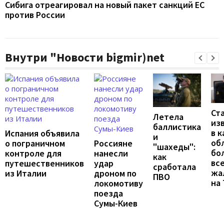
Сибига отреагировал на новый пакет санкций ЕС
против России
Внутри "Новости bigmir)net
Ст
Летела
из
баллистика
в к
Испания объявила
и
об
о пограничном
Россияне
"шахеды":
бо
контроле для
нанесли
как
вс
путешественников
удар
сработала
жа
из Италии
дроном по
ПВО
на
локомотиву
поезда
Сумы-Киев