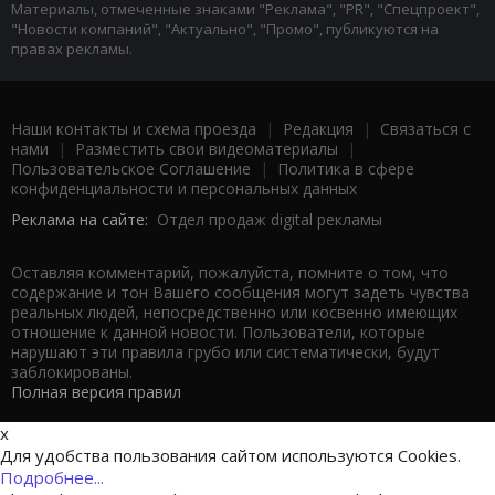
Материалы, отмеченные знаками "Реклама", "PR", "Спецпроект",
"Новости компаний", "Актуально", "Промо", публикуются на
правах рекламы.
Наши контакты и схема проезда
|
Редакция
|
Связаться с
нами
|
Разместить свои видеоматериалы
|
Пользовательское Соглашение
|
Политика в сфере
конфиденциальности и персональных данных
Реклама на сайте:
Отдел продаж digital рекламы
Оставляя комментарий, пожалуйста, помните о том, что
содержание и тон Вашего сообщения могут задеть чувства
реальных людей, непосредственно или косвенно имеющих
отношение к данной новости. Пользователи, которые
нарушают эти правила грубо или систематически, будут
заблокированы.
Полная версия правил
x
Для удобства пользования сайтом используются Cookies.
Подробнее...