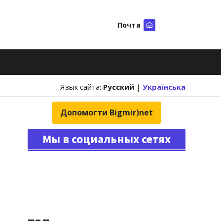
Почта
Искать
Язык сайта:
Русский
|
Українська
Допомогти Bigmir)net
Мы в социальных сетях