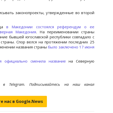
исывать законопроекты, утвержденные во второй
ода
в Македонии состоялся референдум о ее
еверная Македония
. На переименовании страны
вание бывшей югославской республики совпадало с
страны. Спор велся на протяжении последних 25
зменении названия страны
было заключено 17 июня
ия официально сменила название
на Северную
et
в Telegram. Подписывайтесь на наш канал
е нас в Google.News