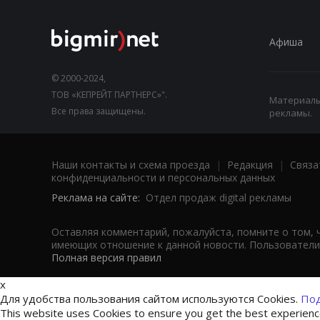
Афиша
© 2000-2024,
ТОВ «КЕПРЕЙТ ПАРТНЕРС»".
Материалы,
Все права защищены.
рекламы.
Наши контакты и схема проезда
|
Редакция
|
Связа
конфиденциальности и персональных данных
Реклама на сайте:
Отдел продаж digital рекламы
Оставляя комментарий, пожалуйста, помните о том, 
имеющих отношение к данной новости. Пользователи,
Полная версия правил
x
Для удобства пользования сайтом используются Cookies.
Под
This website uses Cookies to ensure you get the best experien