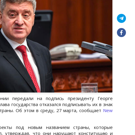
нии передали на подпись президенту Георге
лава государства отказался подписывать их в знак
траны. Об этом в среду, 27 марта, сообщает
New
роекты под новым названием страны, которые
л, утверждая, что они нарушают конституцию и