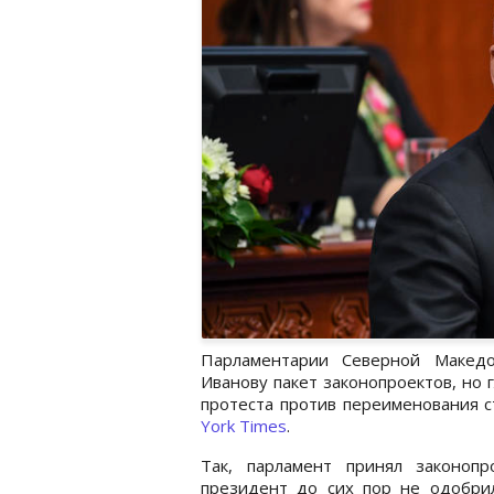
Парламентарии Северной Македо
Иванову пакет законопроектов, но г
протеста против переименования с
York Times
.
Так, парламент принял законоп
президент до сих пор не одобри