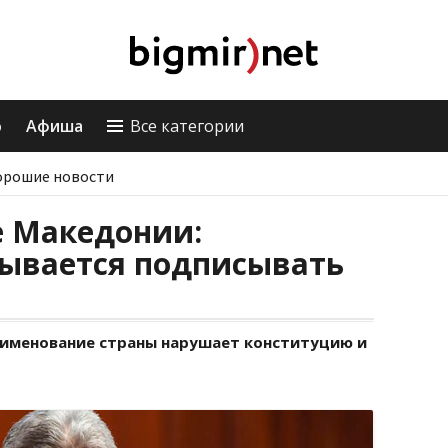
о
Афиша
Все категории
орошие новости
 Македонии:
зывается подписывать
реименование страны нарушает конституцию и