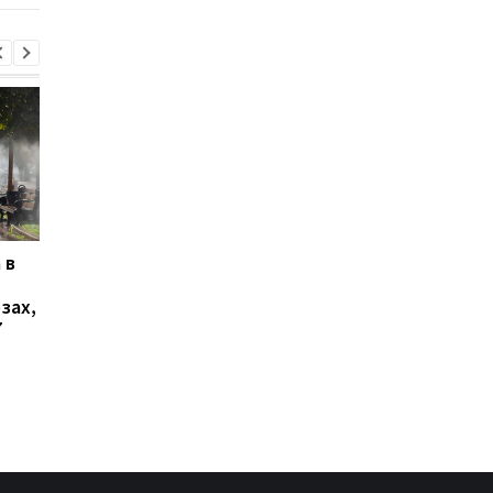
 в
В Ялте раздались
Украинцы высказали
выстрелы и вспыхнул
о продолжительнос
зах,
пожар: оккупационные
войны - опрос
7
власти объявили об
эвакуации