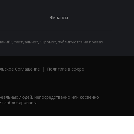
Финансы
аний", "Актуально", "Промо", публикуются на правах
льское Соглашение
|
Политика в сфере
реальных людей, непосредственно или косвенно
ут заблокированы.