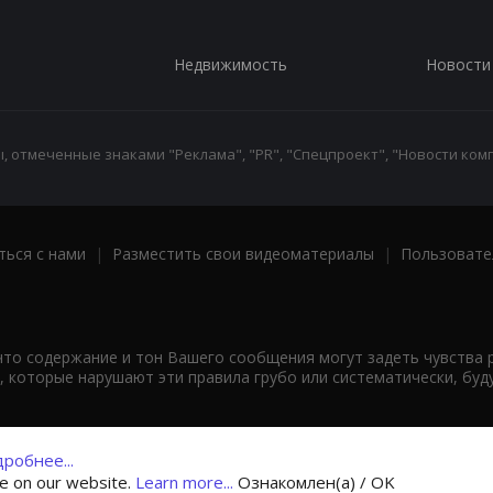
Недвижимость
Новости
 отмеченные знаками "Реклама", "PR", "Спецпроект", "Новости комп
ться с нами
|
Разместить свои видеоматериалы
|
Пользовате
что содержание и тон Вашего сообщения могут задеть чувства 
 которые нарушают эти правила грубо или систематически, буд
робнее...
ce on our website.
Learn more...
Ознакомлен(а) / OK