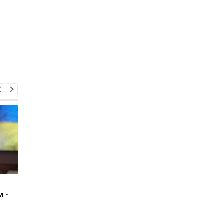
Байден объявил об
Токаев вступил в
 -
участии в следующих
должность президе
выборах
Казахстана