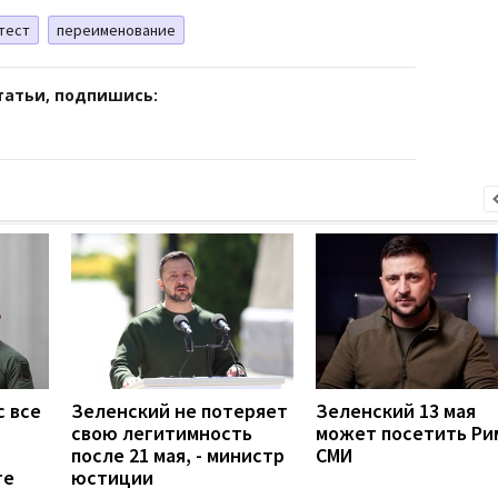
тест
переименование
татьи, подпишись:
с все
Зеленский не потеряет
Зеленский 13 мая
свою легитимность
может посетить Рим
после 21 мая, - министр
СМИ
те
юстиции