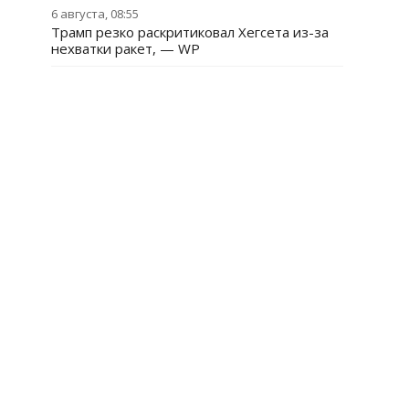
6 августа, 08:55
Трамп резко раскритиковал Хегсета из-за
нехватки ракет, — WP