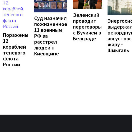
Зеленский
Суд назначил
проводит
Энергоси
пожизненное
переговоры
выдержа
11 военным
с Вучичем в
рекордну
Поражены
РФ за
Белграде
августов
12
расстрел
жару -
кораблей
людей н
Шмыгаль
теневого
Киевщине
флота
России