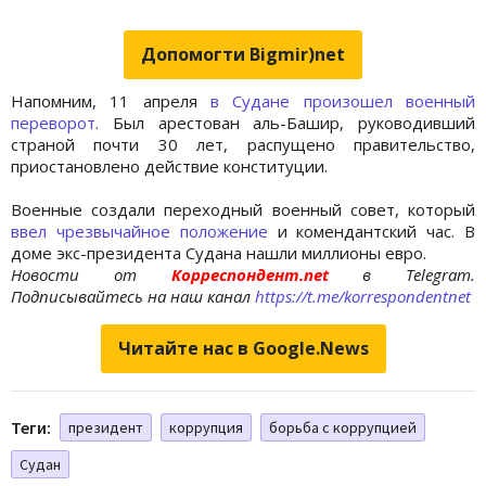
Допомогти Bigmir)net
Напомним, 11 апреля
в Судане произошел военный
переворот
. Был арестован аль-Башир, руководивший
страной почти 30 лет, распущено правительство,
приостановлено действие конституции.
Военные создали переходный военный совет, который
ввел чрезвычайное положение
и комендантский час. В
доме экс-президента Судана нашли миллионы евро.
Новости от
Корреспондент.net
в Telegram.
Подписывайтесь на наш канал
https://t.me/korrespondentnet
Читайте нас в Google.News
Теги:
президент
коррупция
борьба с коррупцией
Судан