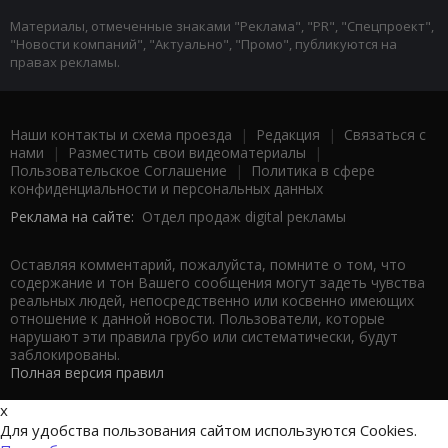
Материалы, отмеченные знаками "Реклама", "PR", "Спецпроект",
"Новости компаний", "Актуально", "Промо", публикуются на
правах рекламы.
Наши контакты и схема проезда
|
Редакция
|
Связаться с
нами
|
Разместить свои видеоматериалы
|
Пользовательское Соглашение
|
Политика в сфере
конфиденциальности и персональных данных
Реклама на сайте:
Отдел продаж digital рекламы
Оставляя комментарий, пожалуйста, помните о том, что
содержание и тон Вашего сообщения могут задеть чувства
реальных людей, непосредственно или косвенно имеющих
отношение к данной новости. Пользователи, которые
нарушают эти правила грубо или систематически, будут
заблокированы.
Полная версия правил
x
Для удобства пользования сайтом используются Cookies.