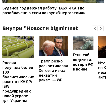
Буданов поддержал работу НАБУ и САП по
разоблачению схем вокруг «Энергоатома»
Внутри "Новости bigmir)net
Генштаб
подсчитал
Трамп резко
Россия
Итог
потери РФ
раскритиковал
получила более
по 
в войне
Хегсета из-за
100
нех
нехватки
баллистических
ант
ракет, — WP
ракет от КНДР:
ISW
предупредил о
новой угрозе
для Украины