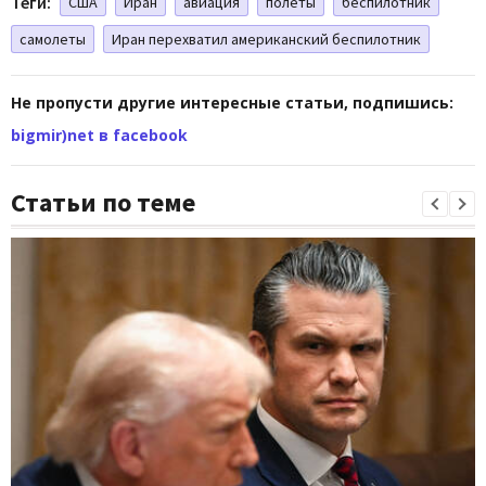
Теги:
США
Иран
авиация
полеты
беспилотник
самолеты
Иран перехватил американский беспилотник
Не пропусти другие интересные статьи, подпишись:
bigmir)net в facebook
Статьи по теме