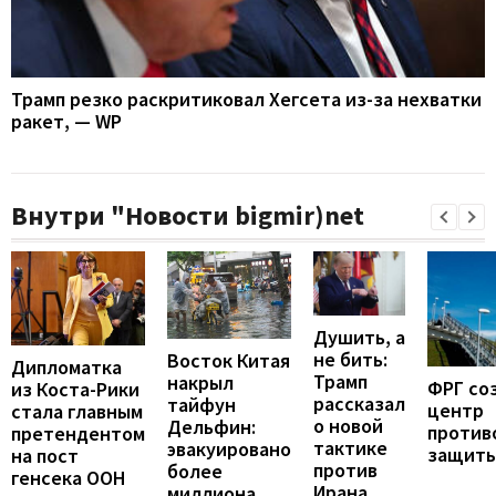
Трамп резко раскритиковал Хегсета из-за нехватки
ракет, — WP
Внутри "Новости bigmir)net
Душить, а
не бить:
Восток Китая
Дипломатка
Трамп
накрыл
ФРГ со
из Коста-Рики
рассказал
тайфун
центр
стала главным
о новой
Дельфин:
против
претендентом
тактике
эвакуировано
защит
на пост
против
более
генсека ООН
Ирана
миллиона