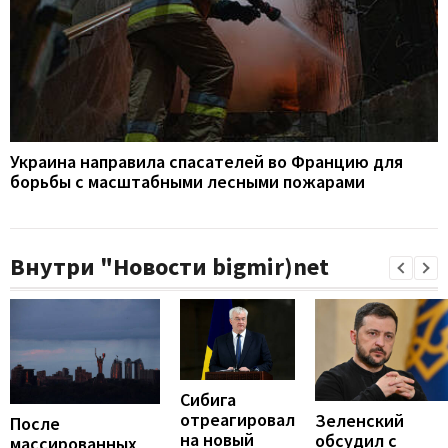
Украина направила спасателей во Францию для
борьбы с масштабными лесными пожарами
Внутри "Новости bigmir)net
Сибига
отреагировал
Зеленский
После
на новый
обсудил с
массированных