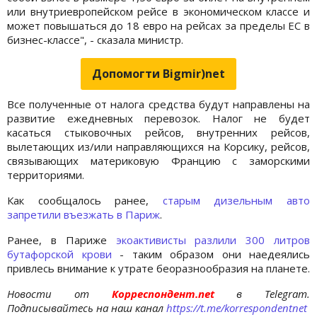
или внутриевропейском рейсе в экономическом классе и
может повышаться до 18 евро на рейсах за пределы ЕС в
бизнес-классе", - сказала министр.
Допомогти Bigmir)net
Все полученные от налога средства будут направлены на
развитие ежедневных перевозок. Налог не будет
касаться стыковочных рейсов, внутренних рейсов,
вылетающих из/или направляющихся на Корсику, рейсов,
связывающих материковую Францию с заморскими
территориями.
Как сообщалось ранее,
старым дизельным авто
запретили въезжать в Париж
.
Ранее, в Париже
экоактивисты разлили 300 литров
бутафорской крови
- таким образом они наедеялись
привлесь внимание к утрате беоразнообразия на планете.
Новости от
Корреспондент.net
в Telegram.
Подписывайтесь на наш канал
https://t.me/korrespondentnet