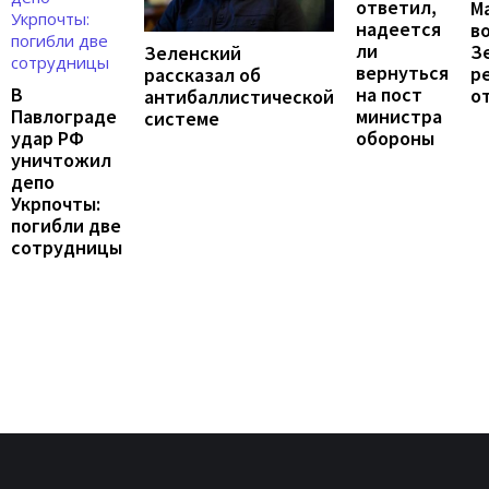
ответил,
М
надеется
в
ли
З
Зеленский
вернуться
р
рассказал об
на пост
В
о
антибаллистической
министра
Павлограде
системе
обороны
удар РФ
уничтожил
депо
Укрпочты:
погибли две
сотрудницы