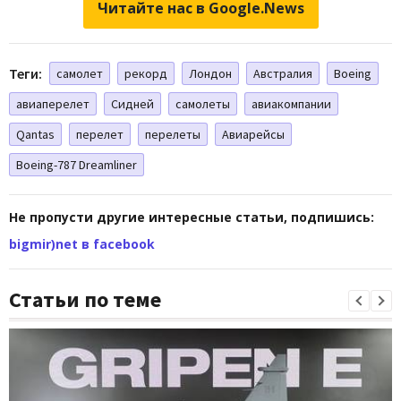
Читайте нас в Google.News
Теги:
самолет
рекорд
Лондон
Австралия
Boeing
авиаперелет
Сидней
самолеты
авиакомпании
Qantas
перелет
перелеты
Авиарейсы
Boeing-787 Dreamliner
Не пропусти другие интересные статьи, подпишись:
bigmir)net в facebook
Статьи по теме