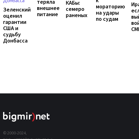
к
теряла
КАБы:
Ир
мораторию
внешнее
семеро
Зеленский
ес
на удары
питание
раненых
оценил
вы
по судам
гарантии
во
США и
СМ
судьбу
Донбасса
© 2000-2024,