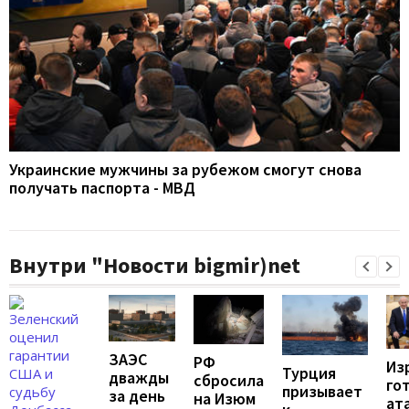
Украинские мужчины за рубежом смогут снова
получать паспорта - МВД
Внутри "Новости bigmir)net
ЗАЭС
РФ
Из
Турция
дважды
сбросила
го
призывает
за день
на Изюм
ат