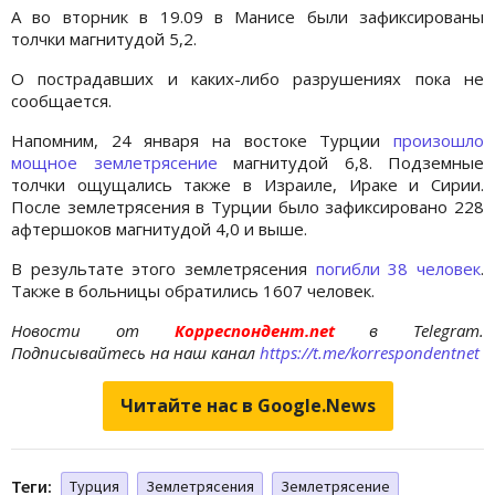
А во вторник в 19.09 в Манисе были зафиксированы
толчки магнитудой 5,2.
О пострадавших и каких-либо разрушениях пока не
сообщается.
Напомним, 24 января на востоке Турции
произошло
мощное землетрясение
магнитудой 6,8. Подземные
толчки ощущались также в Израиле, Ираке и Сирии.
После землетрясения в Турции было зафиксировано 228
афтершоков магнитудой 4,0 и выше.
В результате этого землетрясения
погибли 38 человек
.
Также в больницы обратились 1607 человек.
Новости от
Корреспондент.net
в Telegram.
Подписывайтесь на наш канал
https://t.me/korrespondentnet
Читайте нас в Google.News
Теги:
Турция
Землетрясения
Землетрясение