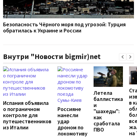
Безопасность Чёрного моря под угрозой: Турция
обратилась к Украине и России
Внутри "Новости bigmir)net
Ст
Летела
из
баллистика
в к
Испания объявила
и
об
о пограничном
Россияне
"шахеды":
бо
контроле для
нанесли
как
вс
путешественников
удар
сработала
жа
из Италии
дроном по
ПВО
на
локомотиву