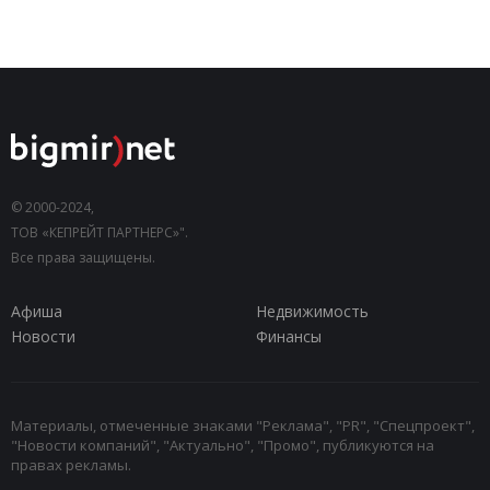
© 2000-2024,
ТОВ «КЕПРЕЙТ ПАРТНЕРС»".
Все права защищены.
Афиша
Недвижимость
Новости
Финансы
Материалы, отмеченные знаками "Реклама", "PR", "Спецпроект",
"Новости компаний", "Актуально", "Промо", публикуются на
правах рекламы.