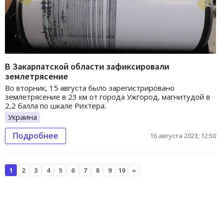
В Закарпатской области зафиксировали
землетрясение
Во вторник, 15 августа было зарегистрировано
землетрясение в 23 км от города Ужгород, магнитудой в
2,2 балла по шкале Рихтера.
Украина
Подробнее
16 августа 2023, 12:50
1
2
3
4
5
6
7
8
9
10
»