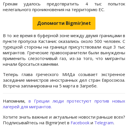
Грекам удалось предотвратить 4 тыс попыток
нелегального проникновения на территорию ЕС.
Допомогти Bigmir)net
В то же время в буферной зоне между двумя границами в
пункте пропуска Кастанис оказались около 500 человек. С
турецкой стороны на границе присутствовали еще 3 тыс
мигрантов. Греческие правоохранители были вынуждены
применить слезоточивый газ, из-за того, что мигранты
начали бросаться камнями.
Теперь глава греческого МИДа созывает экстренное
заседание министров иностранных дел стран Евросоюза.
Встреча запланирована на 5 марта в Загребе.
Напомним,
в Греции люди протестуют против новых
лагерей для мигрантов.
Хотите знать важные и актуальные новости раньше всех?
Подписывайтесь на Bigmir)net в
Facebook
и
Telegram
.