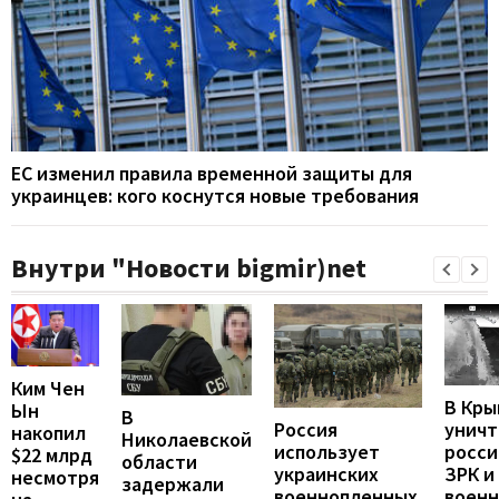
ЕС изменил правила временной защиты для
украинцев: кого коснутся новые требования
Внутри "Новости bigmir)net
Ким Чен
В Кры
Ын
В
унич
Россия
накопил
Николаевской
росси
использует
$22 млрд
области
ЗРК и
украинских
несмотря
задержали
воен
военнопленных