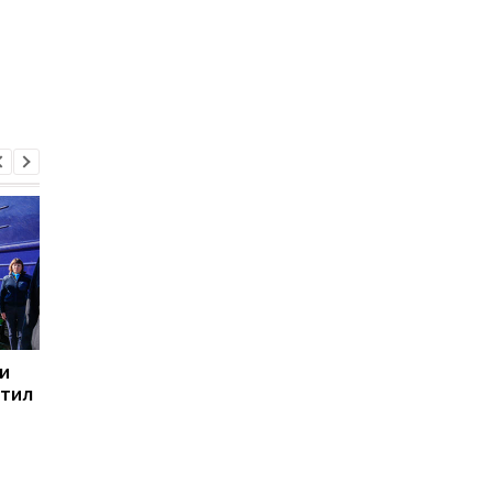
и
Премьер Норвегии на
В Киев прибыли
етил
встрече с Трампом
представители
обсудит ситуацию в
правительства
Украине
Норвегии для
обсуждения
дальнейшей