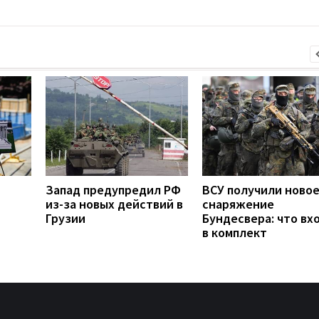
Запад предупредил РФ
ВСУ получили ново
из-за новых действий в
снаряжение
Грузии
Бундесвера: что вх
в комплект