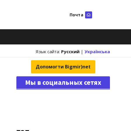
Почта
Искать
Язык сайта:
Русский
|
Українська
Допомогти Bigmir)net
Мы в социальных сетях