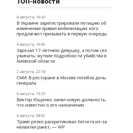
ТОП-новости
6 августа, 16:30
В Украине зарегистрировали петицию об
изменении правил мобилизации: кого
предлагают призывать в первую очередь
4 августа, 16:45
Зарезал 17-летнюю девушку, а потом сел
ужинать: жуткие подробности убийства в
Киевской области
2 августа, 22:18
СМИ: В ресторане в Москве погибла дочь
генерала
6 августа, 13:20
Виктор Ющенко занял новую должность:
что известно о его назначении
6 августа, 08:55
Трамп резко раскритиковал Хегсета из-за
нехватки ракет, — WP