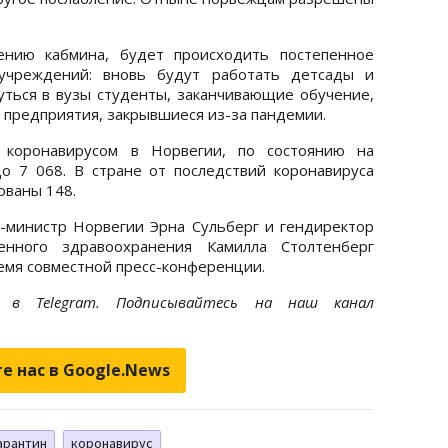
ению кабмина, будет происходить постепенное
учреждений: вновь будут работать детсады и
уться в вузы студенты, заканчивающие обучение,
 предприятия, закрывшиеся из-за пандемии.
 коронавирусом в Норвегии, по состоянию на
до 7 068. В стране от последствий коронавируса
ованы 148.
-министр Норвегии Эрна Сульберг и гендиректор
енного здравоохранения Камилла Столтенберг
емя совместной пресс-конференции.
et
в Telegram. Подписывайтесь на наш канал
е нас в Google.News
арантин
коронавирус