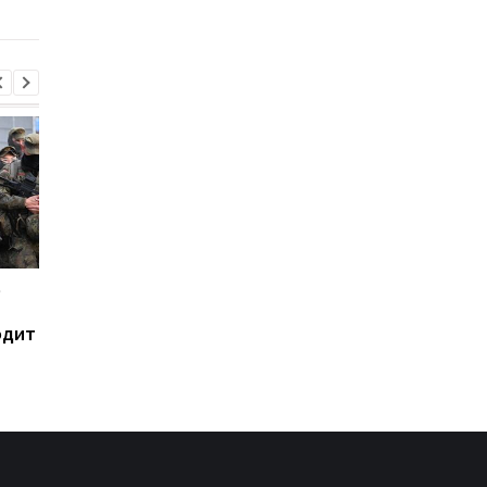
поддержки Украины
е
В Сызрани горит НПЗ
Украина хочет бить 
после атаки дронов -
пусковым РФ через
одит
соцсети
Starlink, Маск против
СМИ