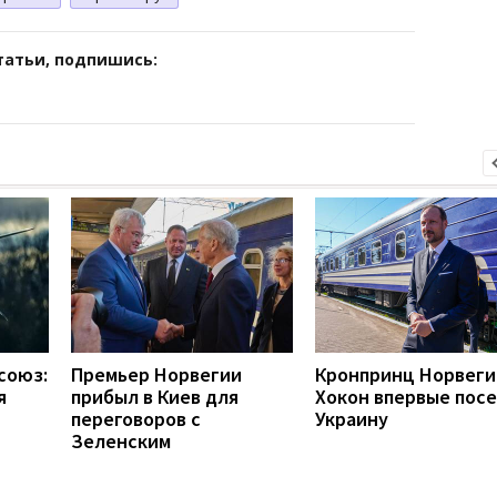
татьи, подпишись:
союз:
Премьер Норвегии
Кронпринц Норвеги
я
прибыл в Киев для
Хокон впервые пос
переговоров с
Украину
Зеленским