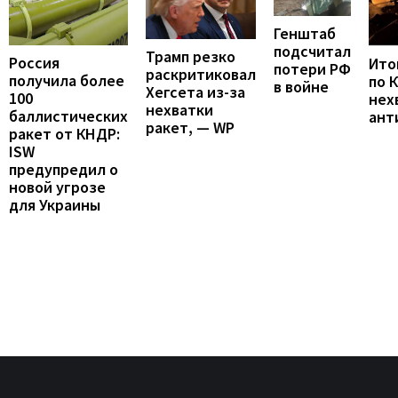
Генштаб
подсчитал
Трамп резко
Россия
Итог
потери РФ
раскритиковал
получила более
по 
в войне
Хегсета из-за
100
нех
нехватки
баллистических
ант
ракет, — WP
ракет от КНДР:
ISW
предупредил о
новой угрозе
для Украины