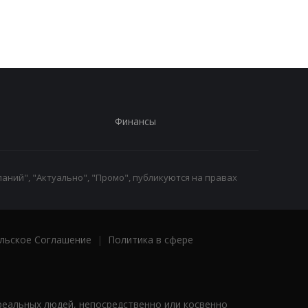
публикацию о
Путина перед дилем
конфликте с Хегсетом
- СМИ
Финансы
аний", "Актуально", "Промо", публикуются на правах
льское Соглашение
|
Политика в сфере
реальных людей, непосредственно или косвенно