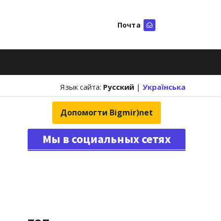
Почта
Искать
Язык сайта:
Русский
|
Українська
Допомогти Bigmir)net
Мы в социальных сетях