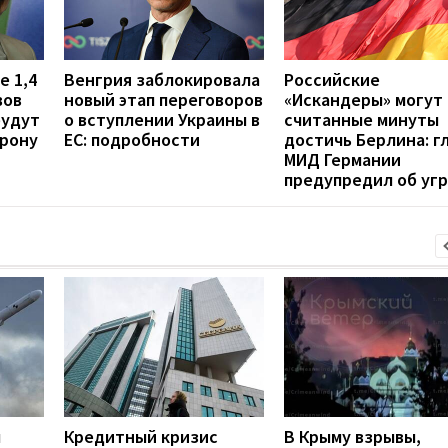
е 1,4
Венгрия заблокировала
Российские
вов
новый этап переговоров
«Искандеры» могут 
будут
о вступлении Украины в
считанные минуты
орону
ЕС: подробности
достичь Берлина: г
МИД Германии
предупредил об уг
л
Кредитный кризис
В Крыму взрывы,