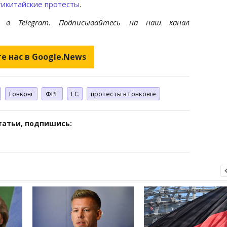
икитайские протесты
.
et
в Telegram. Подписывайтесь на наш канал
е нас в Google.News
Гонконг
ФРГ
ЕС
протесты в Гонконге
татьи, подпишись: