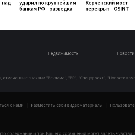
 над
ударил по крупнейшим
Керченский мост
банкам РФ - разведка
перекрыт - OSINT
Недвижимость
Новости
 отмеченные знаками "Реклама", "PR", "Спецпроект", "Новости комп
ться с нами
|
Разместить свои видеоматериалы
|
Пользовате
что содержание и тон Вашего сообщения могут задеть чувства 