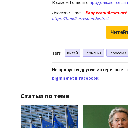
В самом Гонконге
продолжаются ант
Новости от
Корреспондент.n
https://t.me/korrespondentnet
Читайт
Теги:
Китай
Германия
Евросоюз
Не пропусти другие интересные с
bigmir)net в facebook
Статьи по теме