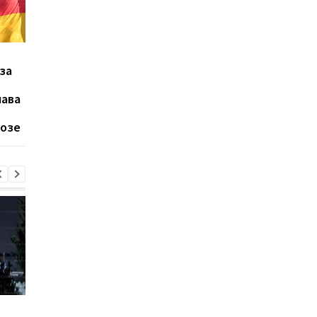
ЕС одобрил 21-й пакет
ЕС ответил санкция
за
санкций против России:
на массированные
что предусматривают
удары России по Кие
лава
новые ограничения
розе
Трамп резко ответил на
Украина поставила