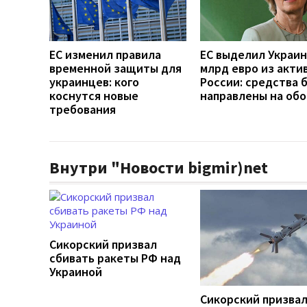
ЕС изменил правила
ЕС выделил Украин
временной защиты для
млрд евро из акти
украинцев: кого
России: средства 
коснутся новые
направлены на об
требования
Внутри "Новости bigmir)net
Сикорский призвал
сбивать ракеты РФ над
Украиной
Сикорский призва