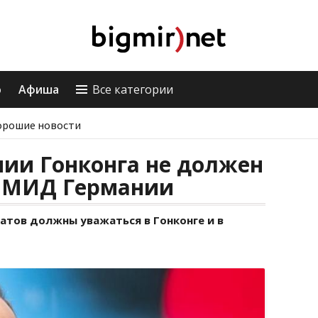
о
Афиша
Все категории
орошие новости
ии Гонконга не должен
– МИД Германии
атов должны уважаться в Гонконге и в