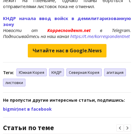
лежит на Пхеньяне, однако планы бороться с
отправителями листовок пока не отменил.
КНДР начала ввод войск в демилитаризованную
зону
Новости от
Корреспондент.net
в Telegram.
Подписывайтесь на наш канал
https://t.me/korrespondentnet
Читайте нас в Google.News
Теги:
Южная Корея
КНДР
Северная Корея
агитация
листовки
Не пропусти другие интересные статьи, подпишись:
bigmir)net в facebook
Статьи по теме