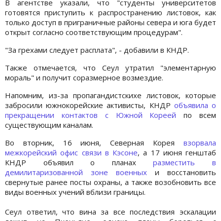
В агентстве указали, что "студенты университетов
готовятся приступить к распространению листовок, как
только доступ в приграничные районы севера и юга будет
открыт согласно соответствующим процедурам".
"За грехами следует расплата", - добавили в КНДР.
Также отмечается, что Сеул утратил "элементарную
мораль" и получит соразмерное возмездие.
Напомним, из-за пропагандистскихе листовок, которые
забросили южнокорейские активисты, КНДР
объявила о
прекращении контактов с Южной Кореей
по всем
существующим каналам.
Во вторник, 16 июня, Северная Корея
взорвала
межкорейский офис связи в Кэсоне
, а 17 июня генштаб
КНДР объявил о планах
разместить в
демилитаризованной зоне военных
и восстановить
свернутые ранее посты охраны, а также возобновить все
виды военных учений вблизи границы.
Сеул ответил, что вина за все последствия эскалации