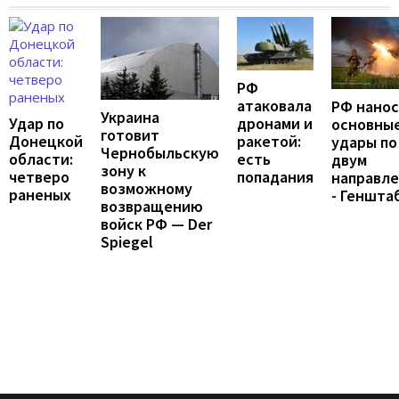
РФ
атаковала
РФ нано
Украина
Удар по
дронами и
основны
готовит
Донецкой
ракетой:
удары по
Чернобыльскую
области:
есть
двум
зону к
четверо
попадания
направл
возможному
раненых
- Геншта
возвращению
войск РФ — Der
Spiegel