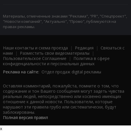
Материалы, отмеченные знаками "Реклама", "PR", "Спецпроект",
"Новости компаний", "Актуально", "Промо", публикуются на
правах рекламы.
Наши контакты и схема проезда
|
Редакция
|
Связаться с
нами
|
Разместить свои видеоматериалы
|
Пользовательское Соглашение
|
Политика в сфере
конфиденциальности и персональных данных
Реклама на сайте:
Отдел продаж digital рекламы
Оставляя комментарий, пожалуйста, помните о том, что
содержание и тон Вашего сообщения могут задеть чувства
реальных людей, непосредственно или косвенно имеющих
отношение к данной новости. Пользователи, которые
нарушают эти правила грубо или систематически, будут
заблокированы.
Полная версия правил
x