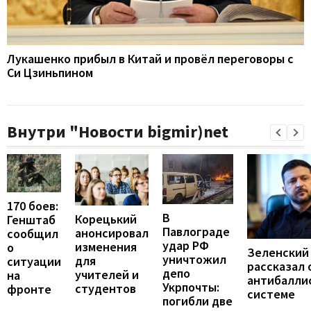
Лукашенко прибыл в Китай и провёл переговоры с
Си Цзиньпином
Внутри "Новости bigmir)net
170 боев:
В
Корецький
Генштаб
Павлограде
анонсировал
сообщил
удар РФ
изменения
о
Зеленский
уничтожил
для
ситуации
рассказал 
депо
учителей и
на
антибалли
Укрпочты:
студентов
фронте
системе
погибли две