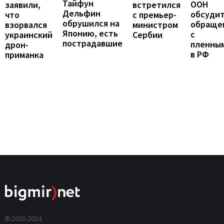
Тайфун
ООН
заявили,
встретился
Дельфин
обсуди
что
с премьер-
обрушился на
обраще
взорвался
министром
Японию, есть
с
украинский
Сербии
пострадавшие
пленны
дрон-
в РФ
приманка
© 2000-2024,