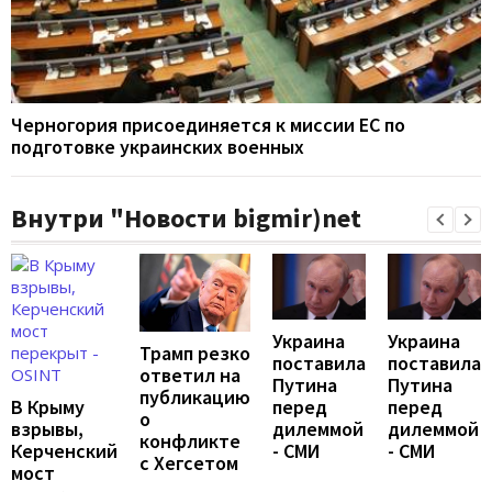
Черногория присоединяется к миссии ЕС по
подготовке украинских военных
Внутри "Новости bigmir)net
Украина
Украина
Трамп резко
поставила
поставила
ответил на
Путина
Путина
публикацию
перед
перед
В Крыму
о
дилеммой
дилеммой
взрывы,
конфликте
- СМИ
- СМИ
Керченский
с Хегсетом
мост