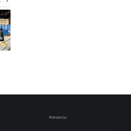
Запад предупредил РФ
ВСУ получили новое
из-за новых действий в
снаряжение
Грузии
Бундесвера: что вхо
в комплект
Финансы