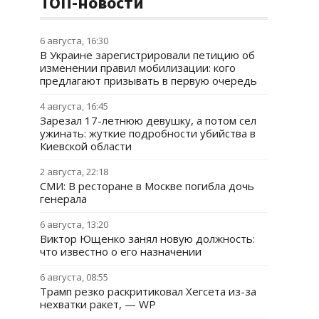
ТОП-новости
6 августа, 16:30
В Украине зарегистрировали петицию об
изменении правил мобилизации: кого
предлагают призывать в первую очередь
4 августа, 16:45
Зарезал 17-летнюю девушку, а потом сел
ужинать: жуткие подробности убийства в
Киевской области
2 августа, 22:18
СМИ: В ресторане в Москве погибла дочь
генерала
6 августа, 13:20
Виктор Ющенко занял новую должность:
что известно о его назначении
6 августа, 08:55
Трамп резко раскритиковал Хегсета из-за
нехватки ракет, — WP