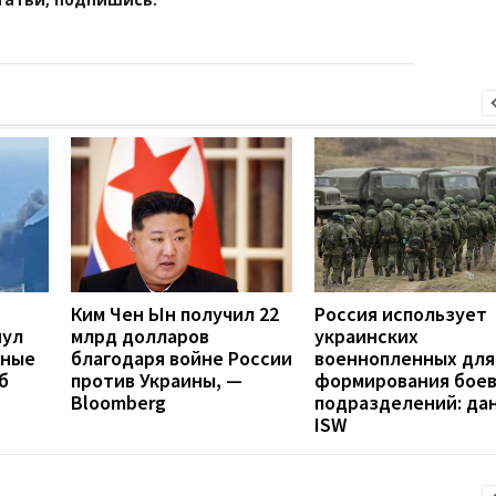
Ким Чен Ын получил 22
Россия использует
нул
млрд долларов
украинских
нные
благодаря войне России
военнопленных для
б
против Украины, —
формирования бое
Bloomberg
подразделений: да
ISW