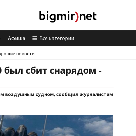
о
Афиша
Все категории
орошие новости
0 был сбит снарядом -
им воздушным судном, сообщил журналистам