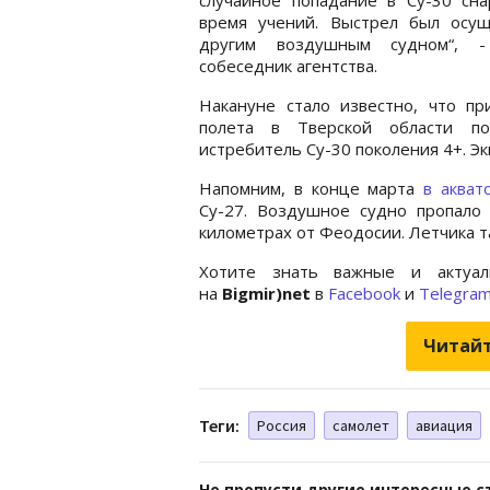
время учений. Выстрел был осущ
другим воздушным судном“, -
собеседник агентства.
Накануне стало известно, что пр
полета в Тверской области по
истребитель Су-30 поколения 4+. Э
Напомним, в конце марта
в акват
Су-27. Воздушное судно пропало 
километрах от Феодосии. Летчика т
Хотите знать важные и актуал
на
Bigmir)net
в
Facebook
и
Telegra
Читайт
Теги:
Россия
самолет
авиация
Не пропусти другие интересные с