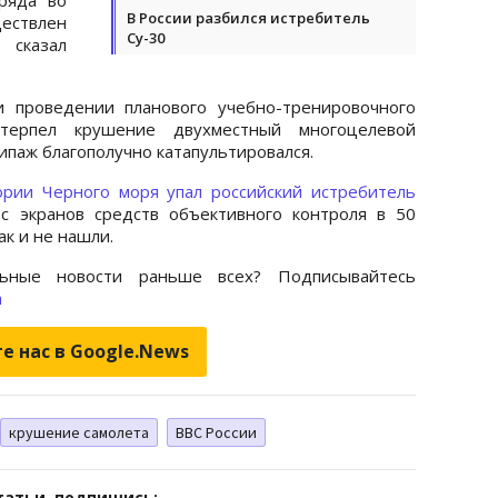
В России разбился истребитель
ествлен
Су-30
 сказал
и проведении планового учебно-тренировочного
терпел крушение двухместный многоцелевой
кипаж благополучно катапультировался.
ории Черного моря упал российский истребитель
с экранов средств объективного контроля в 50
ак и не нашли.
ьные новости раньше всех? Подписывайтесь
m
е нас в Google.News
крушение самолета
ВВС России
татьи, подпишись: