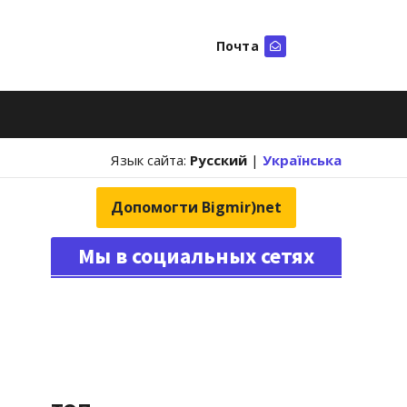
Почта
Искать
Язык сайта:
Русский
|
Українська
Допомогти Bigmir)net
Мы в социальных сетях