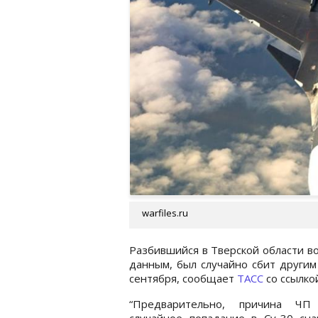
warfiles.ru
Разбившийся в Тверской области в
данным, был случайно сбит другим
сентября, сообщает
ТАСС
со ссылко
“Предварительно, причина Ч
случайное попадание в Су-30 сна