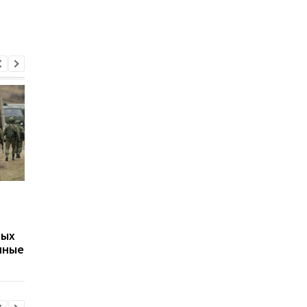
Путин может напасть
Беспилотники
на страну НАТО ещё во
атаковали склад
время войны против
Wildberries в
вых
Украины: разведка США
Екатеринбурге: возн
нные
оценила угрозу
крупный пожар