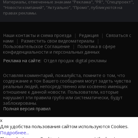
Материалы, отмеченные знаками "Реклама", "PR", "Спецпроект",
"Новости компаний", "Актуально", "Промо", публикуются на
правах рекламы.
Наши контакты и схема проезда
|
Редакция
|
Связаться с
нами
|
Разместить свои видеоматериалы
|
Пользовательское Соглашение
|
Политика в сфере
конфиденциальности и персональных данных
Реклама на сайте:
Отдел продаж digital рекламы
Оставляя комментарий, пожалуйста, помните о том, что
содержание и тон Вашего сообщения могут задеть чувства
реальных людей, непосредственно или косвенно имеющих
отношение к данной новости. Пользователи, которые
нарушают эти правила грубо или систематически, будут
заблокированы.
Полная версия правил
x
Для удобства пользования сайтом используются Cookies.
Подробнее...