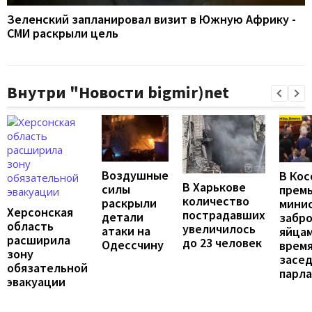
Зеленский запланировал визит в Южную Африку -
СМИ раскрыли цель
Внутри "Новости bigmir)net
Воздушные
В Кос
В Харькове
силы
премь
количество
раскрыли
мини
Херсонская
пострадавших
детали
забр
область
увеличилось
атаки на
яйцам
расширила
до 23 человек
Одессчину
врем
зону
засе
обязательной
парл
эвакуации