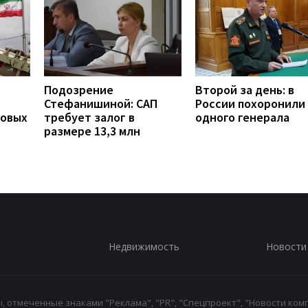
Подозрение
Второй за день: в
Стефанишиной: САП
России похоронили
новых
требует залог в
одного генерала
размере 13,3 млн
Недвижимость
Новости
 отмеченные знаками "Реклама", "PR", "Спецпроект", "Новости комп