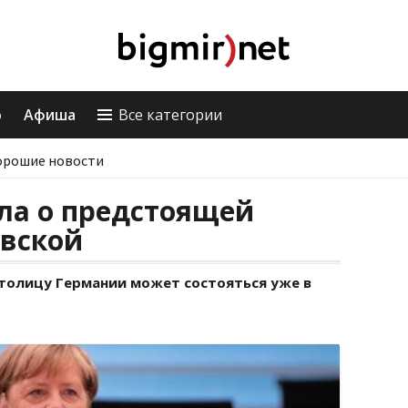
о
Афиша
Все категории
орошие новости
ла о предстоящей
овской
столицу Германии может состояться уже в