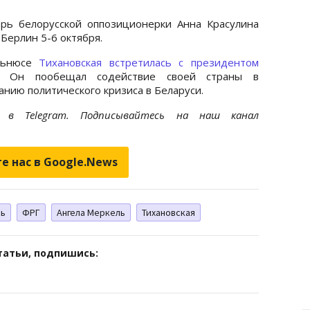
рь белорусской оппозиционерки Анна Красулина
Берлин 5-6 октября.
ильнюсе
Тихановская встретилась с президентом
 Он пообещал содействие своей страны в
анию политического кризиса в Беларуси.
et
в Telegram. Подписывайтесь на наш канал
е нас в Google.News
сь
ФРГ
Ангела Меркель
Тихановская
татьи, подпишись: