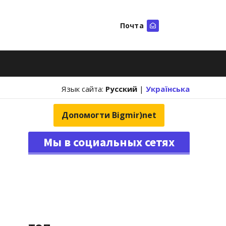
Почта
Искать
Язык сайта:
Русский
|
Українська
Допомогти Bigmir)net
Мы в социальных сетях