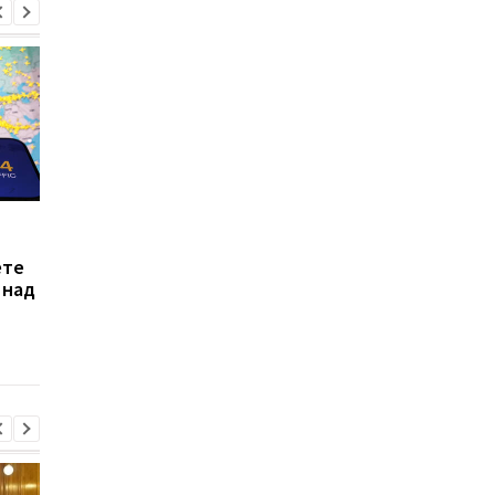
Лукашенко
Аналитики ISW
сопротивляется
сообщили, накаплив
ете
давлению Кремля,
ли Беларусь войска 
 над
направленному на
границы с Украиной
втягивание Беларуси в
войну против Украины
— ISW