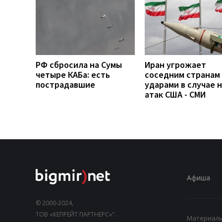
РФ сбросила на Сумы
Иран угрожает
четыре КАБа: есть
соседним странам
пострадавшие
ударами в случае 
атак США - СМИ
Афиша
© 2000-2024,
ТОВ «КЕПРЕЙТ ПАРТНЕРС»".
Материалы,