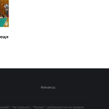
Залужный объяснил
В третий раз за две
 еще
свои слова о
недели: в Грузии
невозможности
произошел масштаб
вступления Украины в
блэкаут
НАТО
Финансы
аний", "Актуально", "Промо", публикуются на правах