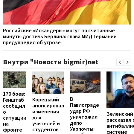
Российские «Искандеры» могут за считанные
минуты достичь Берлина: глава МИД Германии
предупредил об угрозе
Внутри "Новости bigmir)net
170 боев:
В
Корецький
Генштаб
Павлограде
анонсировал
сообщил
удар РФ
изменения
о
Зеленский
уничтожил
для
ситуации
рассказал 
депо
учителей и
на
антибалли
Укрпочты:
студентов
фронте
системе