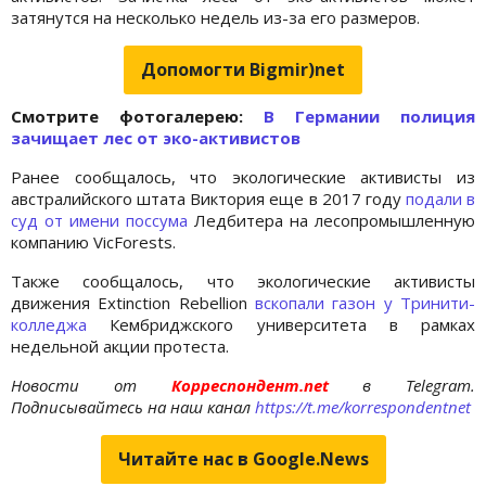
затянутся на несколько недель из-за его размеров.
Допомогти Bigmir)net
Cмотрите фотогалерею:
В Германии полиция
зачищает лес от эко-активистов
Ранее сообщалось, что экологические активисты из
австралийского штата Виктория еще в 2017 году
подали в
суд от имени поссума
Ледбитера на лесопромышленную
компанию VicForests.
Также сообщалось, что экологические активисты
движения Extinction Rebellion
вскопали газон у Тринити-
колледжа
Кембриджского университета в рамках
недельной акции протеста.
Новости от
Корреспондент.net
в Telegram.
Подписывайтесь на наш канал
https://t.me/korrespondentnet
Читайте нас в Google.News