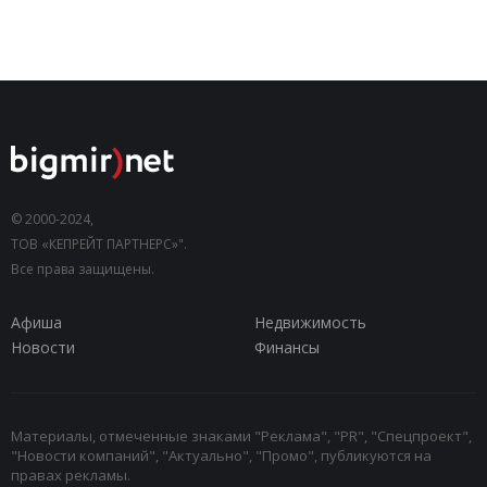
© 2000-2024,
ТОВ «КЕПРЕЙТ ПАРТНЕРС»".
Все права защищены.
Афиша
Недвижимость
Новости
Финансы
Материалы, отмеченные знаками "Реклама", "PR", "Спецпроект",
"Новости компаний", "Актуально", "Промо", публикуются на
правах рекламы.