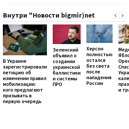
Внутри "Новости bigmir)net
Херсон
Мед
Зеленский
полностью
Ябл
объявил о
остался
В Украине
Оре
создании
без света
зарегистрировали
Спас
украинской
после
петицию об
Укра
баллистики
нападения
изменении правил
кал
и системы
России
мобилизации:
пра
ПРО
кого предлагают
и т
призывать в
первую очередь