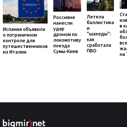
Ст
Летела
Россияне
из
баллистика
нанесли
в к
и
удар
Испания объявила
об
"шахеды":
дроном по
о пограничном
бо
как
локомотиву
контроле для
вс
сработала
поезда
путешественников
жа
ПВО
Сумы-Киев
из Италии
на