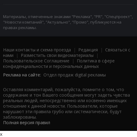
Материалы, отмеченные знаками "Реклама", "PR", "Спецпроект",
"Новости компаний", "Актуально", "Промо", публикуются на
правах рекламы.
Наши контакты и схема проезда
|
Редакция
|
Связаться с
нами
|
Разместить свои видеоматериалы
|
Пользовательское Соглашение
|
Политика в сфере
конфиденциальности и персональных данных
Реклама на сайте:
Отдел продаж digital рекламы
Оставляя комментарий, пожалуйста, помните о том, что
содержание и тон Вашего сообщения могут задеть чувства
реальных людей, непосредственно или косвенно имеющих
отношение к данной новости. Пользователи, которые
нарушают эти правила грубо или систематически, будут
заблокированы.
Полная версия правил
x