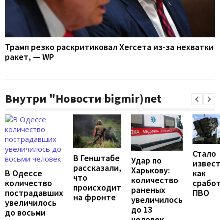
Трамп резко раскритиковал Хегсета из-за нехватки
ракет, — WP
Внутри "Новости bigmir)net
Стало
В Генштабе
Удар по
извест
рассказали,
Харькову:
В Одессе
как
что
количество
количество
срабо
происходит
раненых
пострадавших
ПВО
на фронте
увеличилось
увеличилось
до 13
до восьми
человек