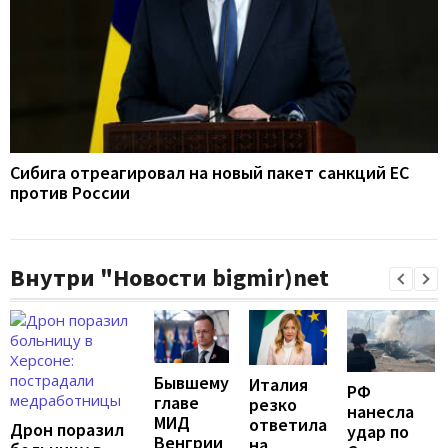
Сибига отреагировал на новый пакет санкций ЕС
против России
Внутри "Новости bigmir)net
Бывшему
Италия
РФ
главе
резко
нанесла
МИД
ответила
Дрон поразил
удар по
Венгрии
на