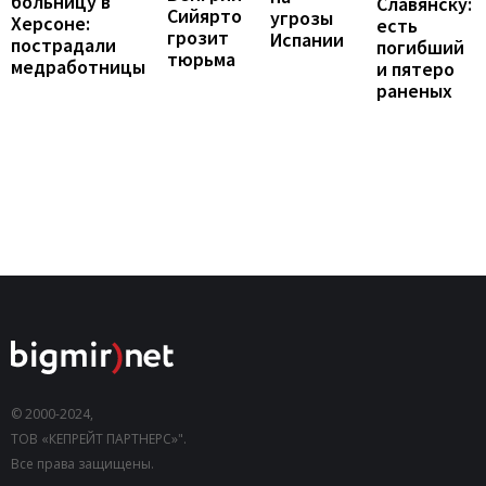
больницу в
Славянску:
Сийярто
угрозы
Херсоне:
есть
грозит
Испании
пострадали
погибший
тюрьма
медработницы
и пятеро
раненых
© 2000-2024,
ТОВ «КЕПРЕЙТ ПАРТНЕРС»".
Все права защищены.