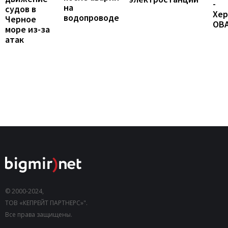
-
на
судов в
Хер
водопроводе
Черное
ОВ
море из-за
атак
© 2000-2024,
ТОВ «КЕПРЕЙТ ПАРТНЕРС»".
Все права защищены.