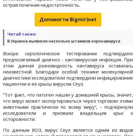
острая почечная недостаточность.
Допомогти Bigmir)net
Читай также:
В Украине выявили несколько штаммов коронавируса
Вскоре серологическое тестирование подтвердило
предполагаемый диагноз - хантавирусная инфекция. При
этом данная разновидность хантавируса оставалась
неизвестной. Благодаря особой технике молекулярной
диагностики исследователи подтвердили инфицирование
пациентки и ее крысы вирусом Сеул.
“Тот факт, что патоген нашли у домашней крысы, значит,
что вирус может экспортироваться через торговлю этими
животными практически по всему миру“, - подчеркнули
исследователи и призвали владельцев крыс к
осторожности.
По данным ВОЗ, вирус Сеул является одним из видов
хантавирусов, который передается от крыс человеку. При