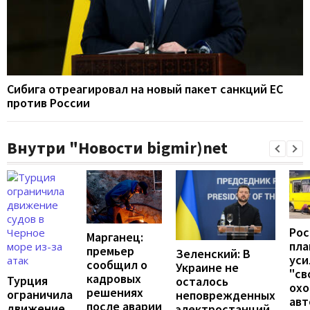
Сибига отреагировал на новый пакет санкций ЕС
против России
Внутри "Новости bigmir)net
Рос
Марганец:
пл
премьер
Зеленский: В
уси
сообщил о
Украине не
"св
кадровых
Турция
осталось
охо
решениях
ограничила
неповрежденных
авт
после аварии
движение
электростанций