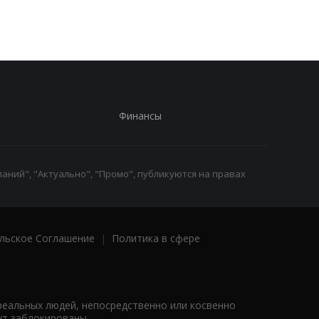
военнообязанных
Финансы
аний", "Актуально", "Промо", публикуются на правах
льское Соглашение
|
Политика в сфере
реальных людей, непосредственно или косвенно
ут заблокированы.