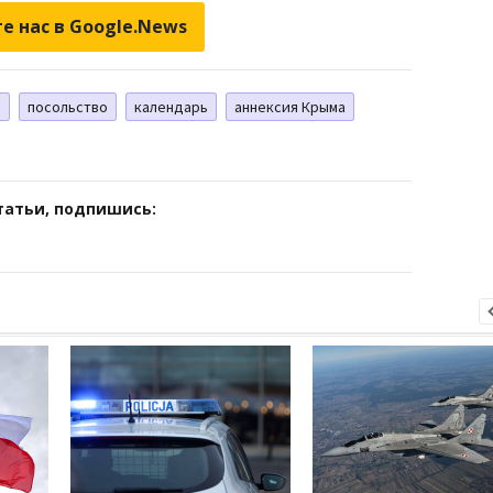
е нас в Google.News
ы
посольство
календарь
аннексия Крыма
татьи, подпишись: