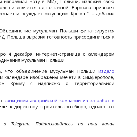
 мы направили ноту в МИД Польши, изложив свою
ольши является однозначной: Варшава признает
знает и осуждает оккупацию Крыма ", - добавил
 Объединение мусульман Польши финансируется
ИД Польша выразил готовность присоединиться к
ро 4 декабря, интернет-страница с календарем
единения мусульман Польши.
сь, что объединение мусульман Польши
издало
 В календаре изображены мечети в Симферополе,
ром Крыму с надписью о территориальной
ит
санкциями австрийской компании из-за работ в
ился к директору строительного бюро, однако тот
et
в Telegram. Подписывайтесь на наш канал