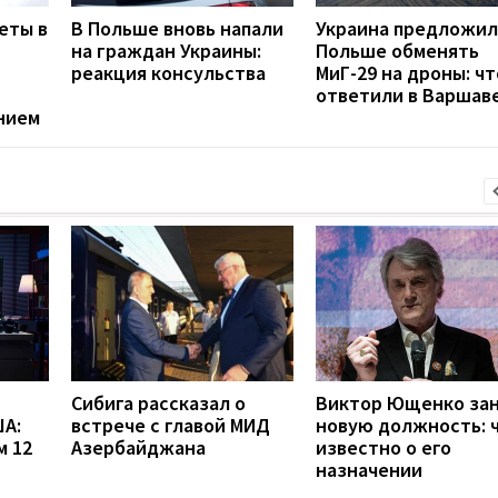
еты в
В Польше вновь напали
Украина предложил
на граждан Украины:
Польше обменять
реакция консульства
МиГ-29 на дроны: чт
ответили в Варшав
нием
Сибига рассказал о
Виктор Ющенко за
А:
встрече с главой МИД
новую должность: 
м 12
Азербайджана
известно о его
назначении