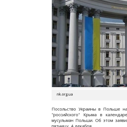
nk.org.ua
Посольство Украины в Польше н
"российского" Крыма в календа
мусульман Польши. Об этом заяв
пятницу, 4 декабря.