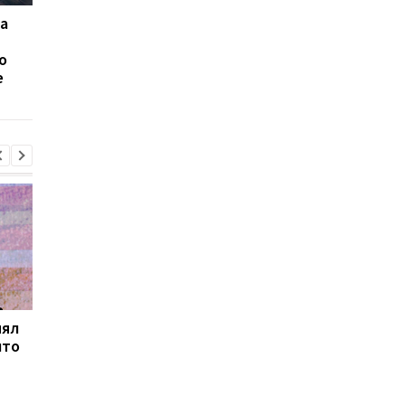
а
Туск подтвердил
В Польше после
нарушение воздушного
нападения РФ на
о
пространства Польши
Украину обнаружили
е
российской ракетой
воронку: Туск созвал
Х-101
экстренное совеща
нял
Товарооборот РФ и
В Закарпатье
что
Армении за год
продолжаются
сократился на две
масштабные обыски 
трети
связи с незаконным
списанием