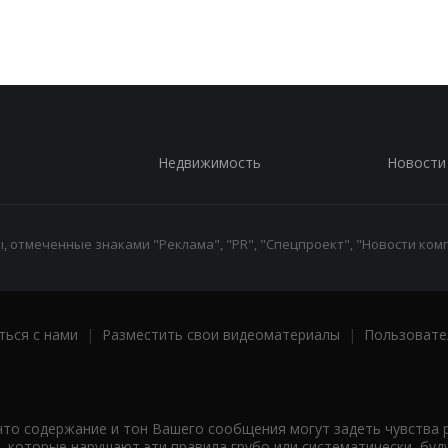
Недвижимость
Новости
 отмеченные знаками "Реклама", "PR", "Спецпроект", "Новости комп
ться с нами
|
Разместить свои видеоматериалы
|
Пользовате
что содержание и тон Вашего сообщения могут задеть чувства 
 которые нарушают эти правила грубо или систематически, буд