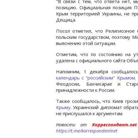
"В связи с тем, что ответа нет,
позицию. Официальная позиция П
Крым территорией Украины, не при
Дещица.
Посол отметил, что Религиозное
польским государством, поэтому М
выяснению этой ситуации.
Отметим, что по состоянию на ут
удалена с официального сайта Объ
Напомним, 1 декабря сообщало
календарь с "российским" Крымом
.
Феодосии, Бахчисарае и Ста
принадлежности к России.
Также сообщалось, что Киев гроз
Крыму
. Украинский дипломат обрат
не прислушался к аргументам.
Новости от
Корреспондент.n
https://t.me/korrespondentnet