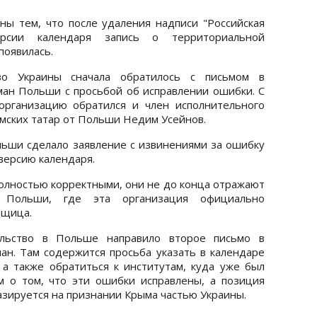
ны тем, что после удаления надписи "Российская
рсии календаря запись о территориальной
появилась.
во Украины сначала обратилось с письмом в
ан Польши с просьбой об исправлении ошибки. С
организацию обратился и член исполнительного
ымских татар от Польши Недим Усейнов.
ьши сделало заявление с извинениями за ошибку
версию календаря.
полностью корректными, они не до конца отражают
Польши, где эта организация официально
ещица.
ольство в Польше направило второе письмо в
н. Там содержится просьба указать в календаре
а также обратиться к институтам, куда уже был
м о том, что эти ошибки исправлены, а позиция
ируется на признании Крыма частью Украины.