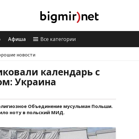
о
Афиша
Все категории
орошие новости
иковали календарь с
ом: Украина
Религиозное Объединение мусульман Польши.
ило ноту в польский МИД.