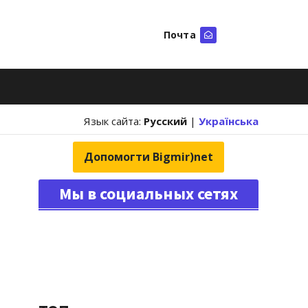
Почта
Искать
Язык сайта:
Русский
|
Українська
Допомогти Bigmir)net
Мы в социальных сетях