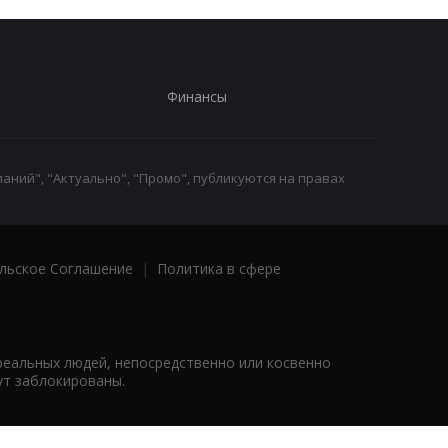
Финансы
аний", "Актуально", "Промо", публикуются на правах
льское Соглашение
|
Политика в сфере
реальных людей, непосредственно или косвенно
ут заблокированы.