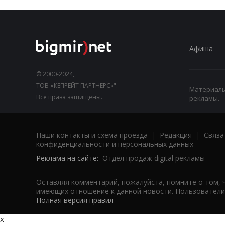
Афиша
© 2000-2024,
ТОВ «КЕПРЕЙТ ПАРТНЕРС»".
Материалы,
Все права защищены.
рекламы.
Наши контакты и схема проезда
|
Редакция
|
Связа
конфиденциальности и персональных данных
Реклама на сайте:
Отдел продаж digital рекламы
Оставляя комментарий, пожалуйста, помните о том, 
имеющих отношение к данной новости. Пользователи,
Полная версия правил
x