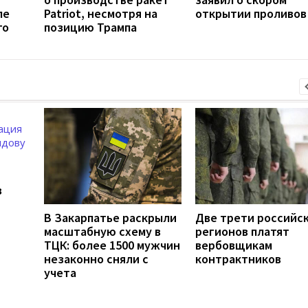
ле
Patriot, несмотря на
открытии проливов
го
позицию Трампа
в
В Закарпатье раскрыли
Две трети российс
масштабную схему в
регионов платят
ТЦК: более 1500 мужчин
вербовщикам
незаконно сняли с
контрактников
учета