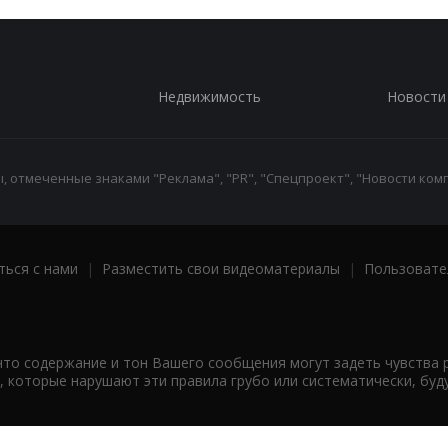
Недвижимость
Новости
 отмеченные знаками "Реклама", "PR", "Спецпроект", "Новости комп
ться с нами
|
Разместить свои видеоматериалы
|
Пользовате
что содержание и тон Вашего сообщения могут задеть чувства 
 которые нарушают эти правила грубо или систематически, буд