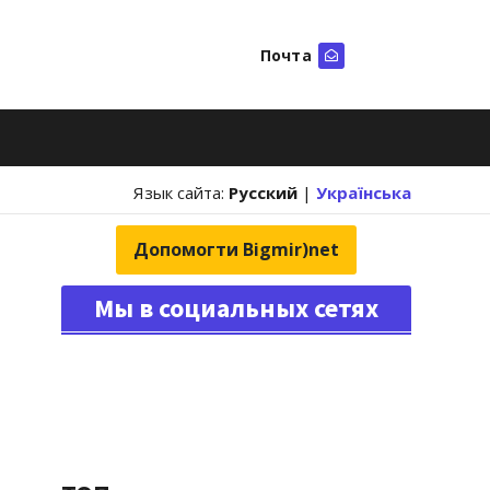
Почта
Искать
Язык сайта:
Русский
|
Українська
Допомогти Bigmir)net
Мы в социальных сетях