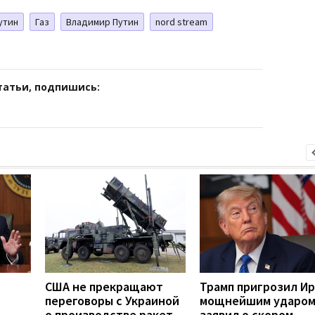
утин
Газ
Владимир Путин
nord stream
татьи, подпишись:
США не прекращают
Трамп пригрозил И
переговоры с Украиной
мощнейшим ударом
о производстве ракет
заявил о скором