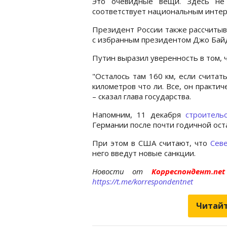
Это очевидные вещи. Здесь не 
соответствует национальным интере
Президент России также рассчитыв
с избранным президентом Джо Байд
Путин выразил уверенность в том, 
"Осталось там 160 км, если считат
километров что ли. Все, он практич
– сказал глава государства.
Напомним, 11 декабря
строитель
Германии после почти годичной ост
При этом в США считают, что
Севе
него введут новые санкции.
Новости от
Корреспондент.n
https://t.me/korrespondentnet
Читайт