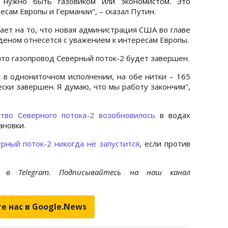
нужно быть газовиком или экономистом. Это
сам Европы и Германии", – сказал Путин.
ает на то, что новая администрация США во главе
еном отнесется с уважением к интересам Европы.
что газопровод Северный поток-2 будет завершен.
ь в однониточном исполнении, на обе нитки – 165
ески завершен. Я думаю, что мы работу закончим",
ство Северного потока-2 возобновилось
в водах
ановки.
рный поток-2 никогда не запустится
, если против
et
в Telegram. Подписывайтесь на наш канал
е нас в Google.News