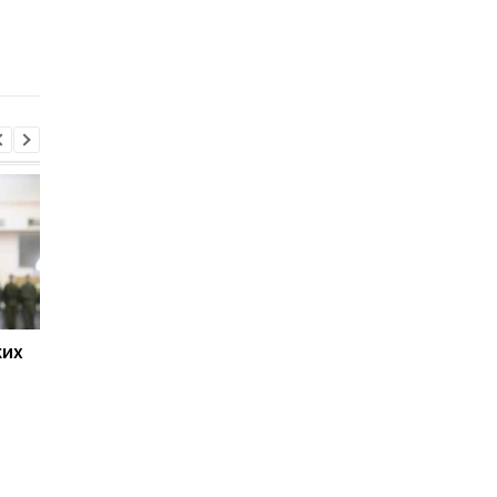
выступил с новым
заявлением по пово
Ормузского пролива
ких
Ким Чен Ын получил 22
Украинский пранкер
млрд долларов
сорвал закрытое
благодаря войне России
совещание минобор
против Украины, —
РФ
Bloomberg