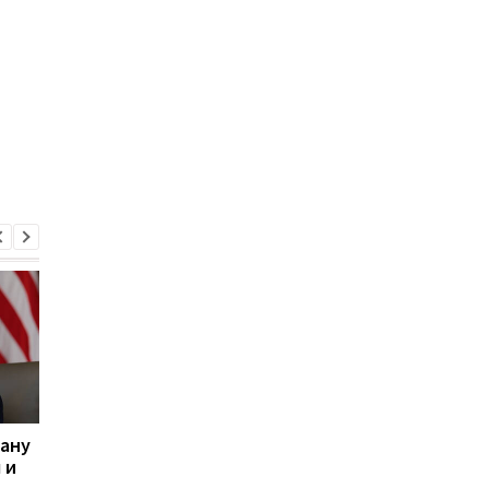
рану
Трамп рассказал, при
Иран опроверг
 и
каком условии США не
заявление Трампа о
нанесут удары по Ирану
переговорах с США и