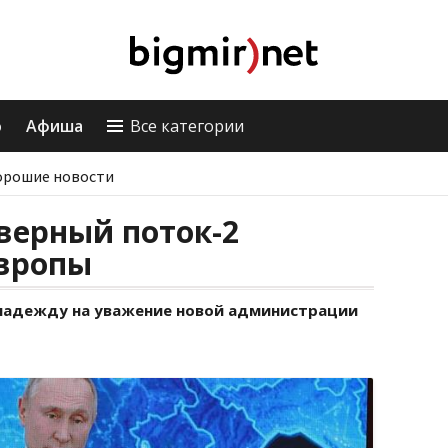
о
Афиша
Все категории
орошие новости
верный поток-2
вропы
 надежду на уважение новой администрации