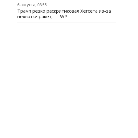
6 августа, 08:55
Трамп резко раскритиковал Хегсета из-за
нехватки ракет, — WP