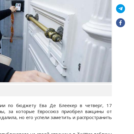
гии по бюджету Ева Де Блеекер в четверг, 17
ены, за которые Евросоюз приобрел вакцины от
далила, но его успели заметить и распространить
публиковала на своей странице в Twitter таблицу