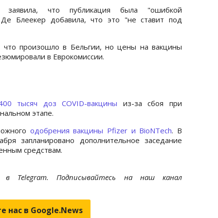
ь заявила, что публикация была "ошибкой
 Де Блеекер добавила, что это "не ставит под
 что произошло в Бельгии, но цены на вакцины
езюмировали в Еврокомиссии.
400 тысяч доз COVID-вакцины
из-за сбоя при
нальном этапе.
зможного
одобрения вакцины Pfizer и BioNTech
. В
абря запланировано дополнительное заседание
венным средствам.
et
в Telegram. Подписывайтесь на наш канал
е нас в Google.News