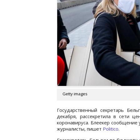
Getty images
Государственный секретарь Бель
декабря, рассекретила в сети ц
коронавируса. Блеекер сообщение у
журналисты, пишет
Politico
.
Госсекретарь Бельгии по бюджету о