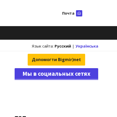
Почта
Искать
Язык сайта:
Русский
|
Українська
Допомогти Bigmir)net
Мы в социальных сетях