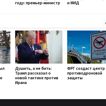
году: премьер-министр
и МИД
рыл
Душить, а не бить:
ФРГ создаст центр
Трамп рассказал о
противодроновой
ее
новой тактике против
защиты
Ирана