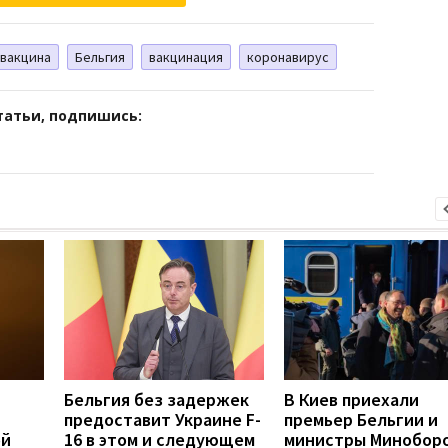
вакцина
Бельгия
вакцинация
коронавирус
татьи, подпишись:
Бельгия без задержек
В Киев приехали
предоставит Украине F-
премьер Бельгии и
ой
16 в этом и следующем
министры Минобор