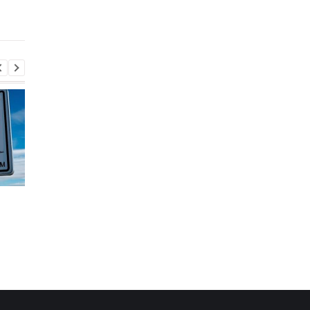
говорят в Нацбанке
Сумы подверглись
Великобритания
массированному удару
усиливает поиск ПВ
КАБов
для Украины