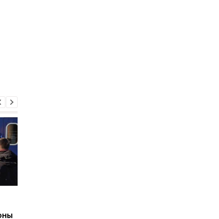
Мужчины старше 70 лет
Взлетят ли цены по
контролируют две
выплаты "тысячи
оны
трети мира - СМИ
Зеленского": что