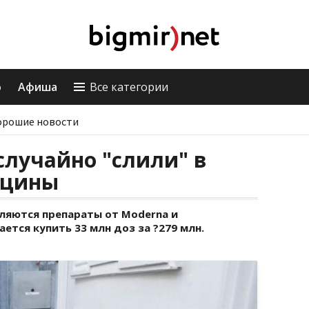
о
Афиша
Все категории
орошие новости
случайно "слили" в
кцины
ляются препараты от Moderna и
ается купить 33 млн доз за ?279 млн.