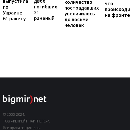
двое
выпустила
количество
что
погибших,
по
пострадавших
происход
21
Украине
увеличилось
на фронте
раненый
61 ракету
до восьми
человек
© 2000-2024,
ТОВ «КЕПРЕЙТ ПАРТНЕРС»".
Все права защищены.