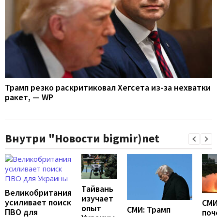
Трамп резко раскритиковал Хегсета из-за нехватки
ракет, — WP
Внутри "Новости bigmir)net
Тайвань
Великобритания
изучает
усиливает поиск
СМИ
опыт
СМИ: Трамп
ПВО для
поч