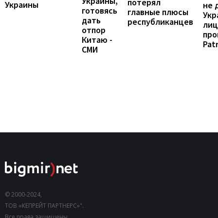
Украины,
потерял
Украины
не 
готовясь
главные плюсы
Укр
дать
республиканцев
лиц
отпор
про
Китаю -
Patr
СМИ
© 2000-2024,
ТОВ «КЕПРЕЙТ ПАРТНЕРС»".
Все права защищены.